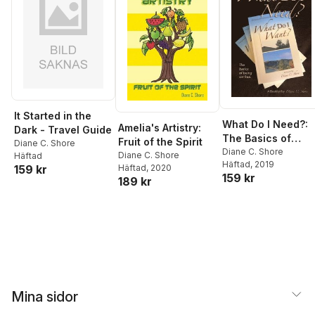
It Started in the
What Do I Need?:
Amelia's Artistry:
Dark - Travel Guide
The Basics of
Fruit of the Spirit
Diane C. Shore
Being Set Free
Diane C. Shore
Diane C. Shore
Häftad
Häftad
, 2019
Häftad
, 2020
159 kr
159 kr
189 kr
Mina sidor