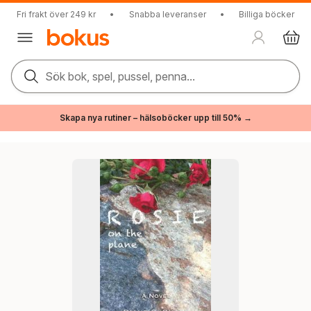
Fri frakt över 249 kr
•
Snabba leveranser
•
Billiga böcker
Sök bok, spel, pussel, penna...
Skapa nya rutiner – hälsoböcker upp till 50% →