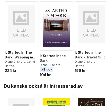
It Started In The
It Started in the
It Started in the
Dark: Weeping may
Dark - Travel Guid
Dark
stay for the night
Diane C. Shore
,
Connie
Diane C. Shore
Diane C. Shore
Dixon
Häftad
Häftad
E-bok
224 kr
159 kr
104 kr
Hoppa över listan
Du kanske också är intresserad av