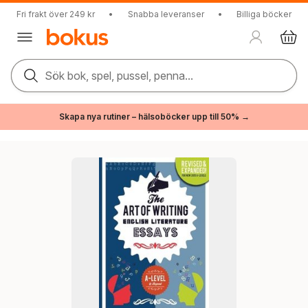
Fri frakt över 249 kr
•
Snabba leveranser
•
Billiga böcker
Sök bok, spel, pussel, penna...
Skapa nya rutiner – hälsoböcker upp till 50% →