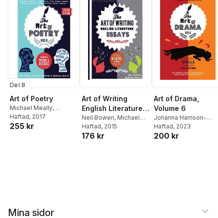
Del 8
Art of Poetry
Art of Drama,
Art of Writing
Michael Meally
,
Volume 6
English Literature
Johanna Harrison
Häftad
, 2017
,
Neil
Johanna Harrison-
Essays
Neil Bowen
,
Michael
255 kr
Bowen
Oram
Häftad
,
Michael Meally
, 2023
,
Meally
Häftad
, 2015
200 kr
176 kr
Alice Penfold
Mina sidor