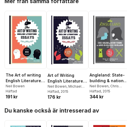
Mer från samma författare
The Art of writing
Angleland: State-
Art of Writing
English Literature
building & nation-
English Literature
essays, for GCSE
Neil Bowen
forging in Anglo-
Neil Bowen
,
Chris
Essays
Neil Bowen
,
Michael
Häftad
Eldridge
Häftad
, 2015
Meally
Häftad
, 2015
Saxon England,
191 kr
344 kr
176 kr
593 - 1002
Hoppa över listan
Du kanske också är intresserad av