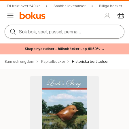
Fri frakt över 249 kr
•
Snabba leveranser
•
Billiga böcker
Sök bok, spel, pussel, penna...
Skapa nya rutiner – hälsoböcker upp till 50% →
Barn och ungdom
Kapitelböcker
Historiska berättelser