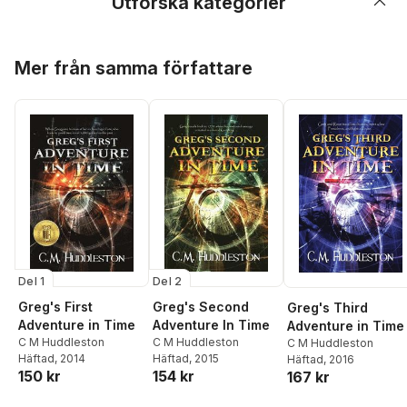
Utforska kategorier
Hoppa över listan
Mer från samma författare
Del 1
Del 2
Greg's First
Greg's Second
Greg's Third
Adventure in Time
Adventure In Time
Adventure in Time
C M Huddleston
C M Huddleston
C M Huddleston
Häftad
, 2014
Häftad
, 2015
Häftad
, 2016
150 kr
154 kr
167 kr
Hoppa över listan