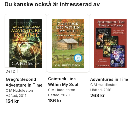
Du kanske också är intresserad av
Del 2
Caintuck Lies
Greg's Second
Adventures in Tim
Within My Soul
Adventure In Time
C M Huddleston
C M Huddleston
Häftad
, 2018
C M Huddleston
263 kr
Häftad
, 2020
Häftad
, 2015
186 kr
154 kr