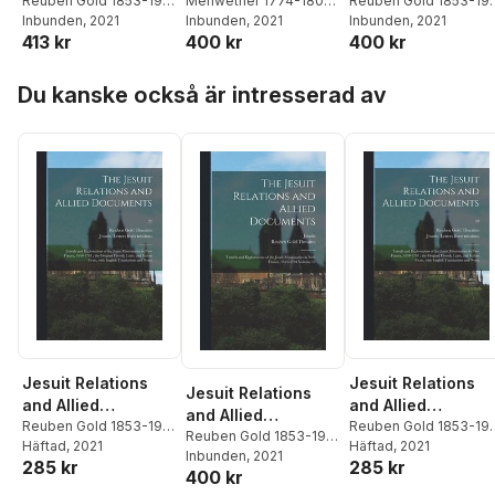
Documents
Reuben Gold 1853-1913
Clark Expedition,
Meriwether 1774-1809
Documents
Reuben Gold 1853-19
Thwaites
Inbunden
, 2021
Lewis
Inbunden
,
William 1770-
, 2021
Thwaites
Inbunden
,
, 2021
Jesuits
1804-1806; Printed
413 kr
400 kr
400 kr
1838 Clark
,
Reuben
From the Original
Gold 1853-1913
Manuscripts in the
Hoppa över listan
Thwaites
Library of the
Du kanske också är intresserad av
American
Philosophical
Society and by
Direction of Its
Committee on
Historical
Documents;
Together With
Manuscript
Material Of...; 5
Jesuit Relations
Jesuit Relations
Jesuit Relations
and Allied
and Allied
and Allied
Documents
Reuben Gold 1853-1913
Documents
Reuben Gold 1853-19
Documents
Reuben Gold 1853-1913
Thwaites
Häftad
, 2021
,
Jesuits
Thwaites
Häftad
, 2021
,
Jesuits
Thwaites
Inbunden
,
, 2021
Jesuits
285 kr
285 kr
Letters from Missions
Letters from Missions
400 kr
(North
(North