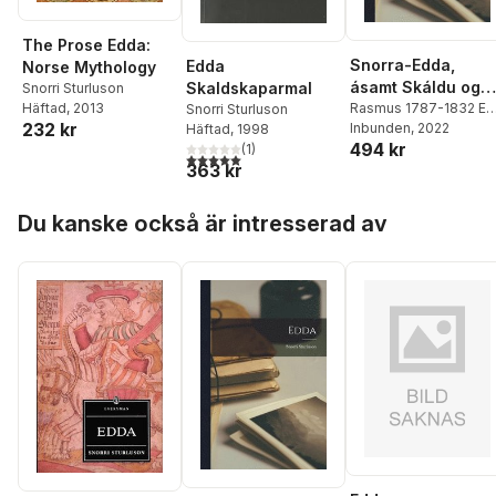
The Prose Edda:
Snorra-Edda,
Edda
Norse Mythology
ásamt Skáldu og
Skaldskaparmal
Snorri Sturluson
Þarmeð fylgjandi
Rasmus 1787-1832 Ed
Häftad
, 2013
Snorri Sturluson
232 kr
Rask
Inbunden
,
Snorri Sturluson
, 2022
,
Häftad
, 1998
ritgjörðum
494 kr
Hvitaskáld Ca Ólafr
(
1
)
5,0
utav 5 stjärnor. Totalt antal röster:
þÓrðarson
363 kr
Hoppa över listan
Du kanske också är intresserad av