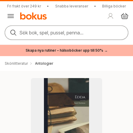
Fri frakt över 249 kr
•
Snabba leveranser
•
Billiga böcker
Sök bok, spel, pussel, penna...
Skapa nya rutiner – hälsoböcker upp till 50% →
Skönlitteratur
Antologier