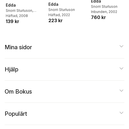
Edda
Edda
Edda
Snorri Sturluson
Snorri Sturluson
Snorri Sturluson
,
Inbunden
, 2002
Häftad
, 2022
Anthony Faulkes
Häftad
, 2008
760 kr
223 kr
139 kr
Mina sidor
Hjälp
Om Bokus
Populärt