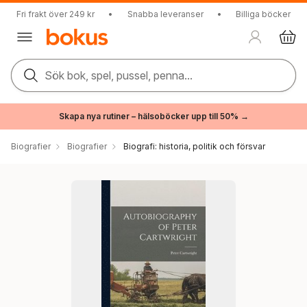
Fri frakt över 249 kr
•
Snabba leveranser
•
Billiga böcker
Sök bok, spel, pussel, penna...
Skapa nya rutiner – hälsoböcker upp till 50% →
Biografier
Biografier
Biografi: historia, politik och försvar