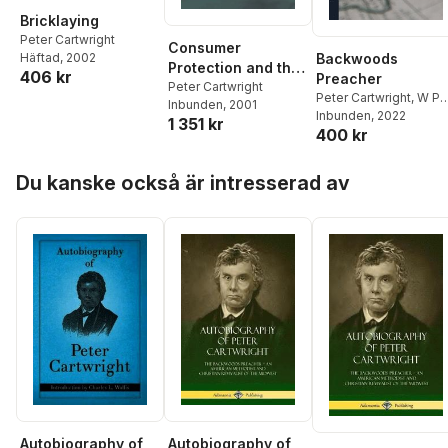
Bricklaying
Peter Cartwright
Consumer
Backwoods
Häftad
, 2002
Protection and the
406 kr
Preacher
Criminal Law
Peter Cartwright
Peter Cartwright
,
W P
Inbunden
, 2001
1809-1884 Strickland
Inbunden
, 2022
1 351 kr
400 kr
Hoppa över listan
Du kanske också är intresserad av
Autobiography of
Autobiography of