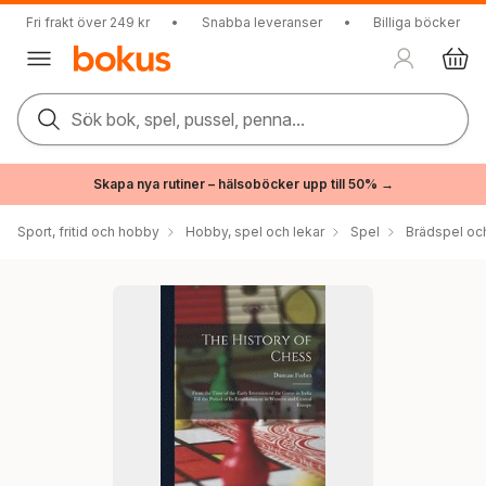
Fri frakt över 249 kr
•
Snabba leveranser
•
Billiga böcker
Sök bok, spel, pussel, penna...
Skapa nya rutiner – hälsoböcker upp till 50% →
Sport, fritid och hobby
Hobby, spel och lekar
Spel
Brädspel och