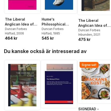
The Liberal
Hume's
The Liberal
Anglican Idea of
Philosophical
Anglican Idea of
History
Duncan Forbes
Politics
Duncan Forbes
History
Duncan Forbes
Häftad
, 2006
Häftad
, 1985
Inbunden
, 2021
464 kr
545 kr
475 kr
Hoppa över listan
Du kanske också är intresserad av
Signerad!
SIGNERAD -