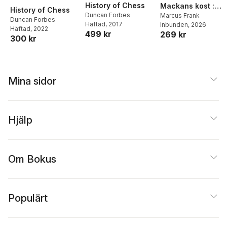
History of Chess
Mackans kost :
History of Chess
Duncan Forbes
Middagar och
Marcus Frank
Duncan Forbes
Häftad
, 2017
Inbunden
, 2026
matlådor
Häftad
, 2022
499 kr
269 kr
300 kr
Mina sidor
Hjälp
Om Bokus
Populärt