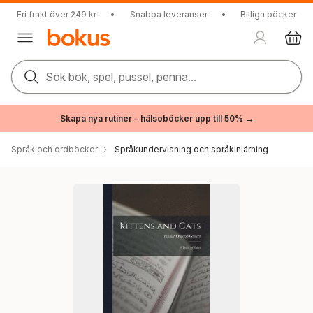
Fri frakt över 249 kr
•
Snabba leveranser
•
Billiga böcker
Sök bok, spel, pussel, penna...
Skapa nya rutiner – hälsoböcker upp till 50% →
Språk och ordböcker
Språkundervisning och språkinlärning