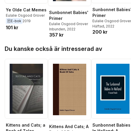
Sunbonnet Babies
Ye Olde Cat Memes
Sunbonnet Babies'
Primer
Eulalie Osgood Grover
Primer
E-bok
2019
Eulalie Osgood Grove
Eulalie Osgood Grover
Häftad
, 2022
101 kr
Inbunden
, 2022
200 kr
357 kr
Hoppa över listan
Du kanske också är intresserad av
Kittens and Cats; a
Sunbonnet Babies
Kittens And Cats; A
Book of Tales
In Holland; A