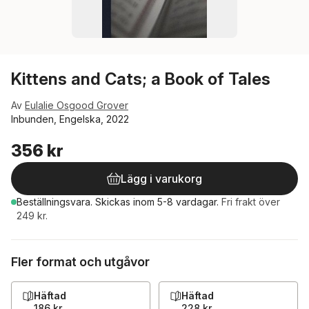
Kittens and Cats; a Book of Tales
Av
Eulalie Osgood Grover
Inbunden, Engelska, 2022
356 kr
Lägg i varukorg
Beställningsvara.
Skickas
inom 5-8 vardagar
.
Fri frakt över
249 kr.
Fler format och utgåvor
Häftad
Häftad
186 kr
228 kr