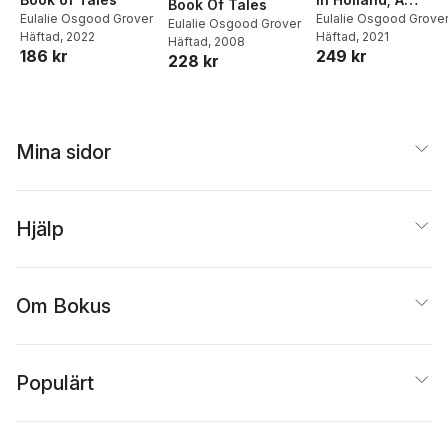
Book Of Tales
Eulalie Osgood Grover
Second Reader
Eulalie Osgood Grove
Eulalie Osgood Grover
Häftad
, 2022
Häftad
, 2021
Häftad
, 2008
186 kr
249 kr
228 kr
Mina sidor
Hjälp
Om Bokus
Populärt