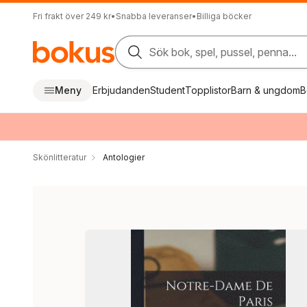
Fri frakt över 249 kr
•
Snabba leveranser
•
Billiga böcker
Sök bok, spel, pussel, penna...
Meny
Erbjudanden
Student
Topplistor
Barn & ungdom
B
Skönlitteratur
Antologier