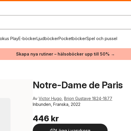
okus Play
E-böcker
Ljudböcker
Pocketböcker
Spel och pussel
Skapa nya rutiner – hälsoböcker upp till 50% →
Notre-Dame de Paris
Av
Victor Hugo
,
Brion Gustave 1824-1877
Inbunden, Franska, 2022
446 kr
Lägg i varukorg