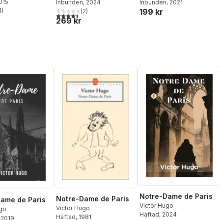
2015
Inbunden
, 2024
Inbunden
, 2021
199 kr
1
)
(
2
)
stjärnor. Totalt antal röster:
4,5
utav 5 stjärnor. Totalt antal röster:
269 kr
Notre-Dame de Paris
Notre-Dame de Paris
ame de Paris
Victor Hugo
Victor Hugo
ugo
Häftad
, 2024
Häftad
, 1981
2019