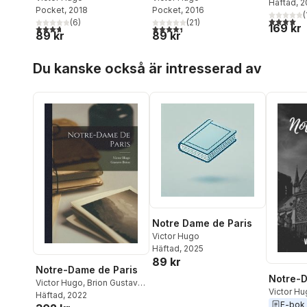
Häftad
, 
Pocket
, 2018
Pocket
, 2016
(
4,0
utav 5 
(
6
)
(
21
)
169 kr
3,7
utav 5 stjärnor. Totalt antal röster:
4,4
utav 5 stjärnor. Totalt antal röster:
89 kr
89 kr
Hoppa över listan
Du kanske också är intresserad av
Notre Dame de Paris
Victor Hugo
Häftad
, 2025
89 kr
Notre-Dame de Paris
Notre-D
Victor Hugo
,
Brion Gustave
Victor H
1824-1877
Häftad
, 2022
E-bok