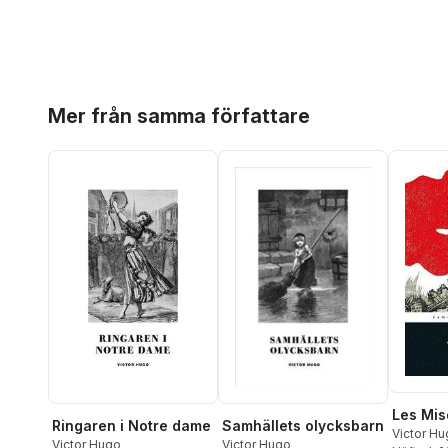
Hoppa över listan
Mer från samma författare
Les Mis
Ringaren i Notre dame
Samhällets olycksbarn
Victor H
Victor Hugo
Victor Hugo