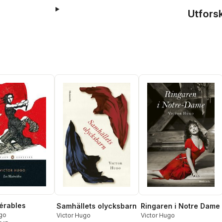
Utfors
érables
Samhällets olycksbarn
Ringaren i Notre Dame
ugo
Victor Hugo
Victor Hugo