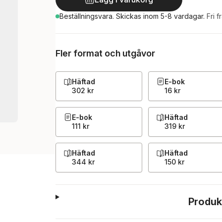
Beställningsvara.
Skickas
inom 5-8 vardagar
.
Fri f
Fler format och utgåvor
Häftad
E-bok
302 kr
16 kr
E-bok
Häftad
111 kr
319 kr
Häftad
Häftad
344 kr
150 kr
Produk