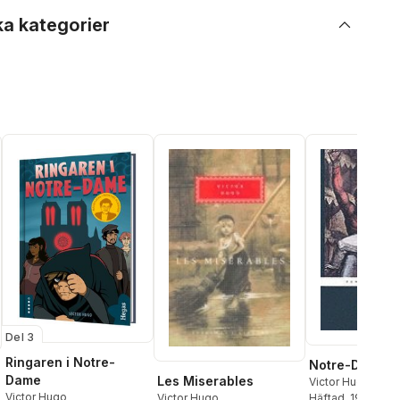
ka kategorier
Del 3
Ringaren i Notre-
Notre-Dame de
Dame
Les Miserables
Victor Hugo
,
John
Victor Hugo
Häftad
, 1978
Victor Hugo