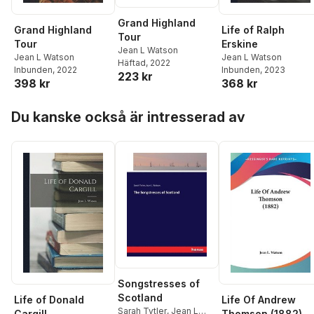
Grand Highland
Grand Highland
Life of Ralph
Tour
Tour
Erskine
Jean L Watson
Jean L Watson
Jean L Watson
Häftad
, 2022
Inbunden
, 2022
Inbunden
, 2023
223 kr
398 kr
368 kr
Hoppa över listan
Du kanske också är intresserad av
Songstresses of
Scotland
Life of Donald
Life Of Andrew
Sarah Tytler
,
Jean L
Cargill
Thomson (1882)