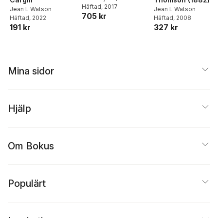
Watson
Häftad
, 2017
Jean L Watson
Jean L Watson
705 kr
Häftad
, 2022
Häftad
, 2008
191 kr
327 kr
Mina sidor
Hjälp
Om Bokus
Populärt