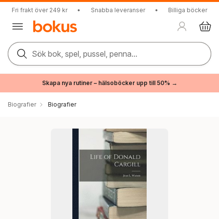
Fri frakt över 249 kr
•
Snabba leveranser
•
Billiga böcker
Sök bok, spel, pussel, penna...
Skapa nya rutiner – hälsoböcker upp till 50% →
Biografier
Biografier