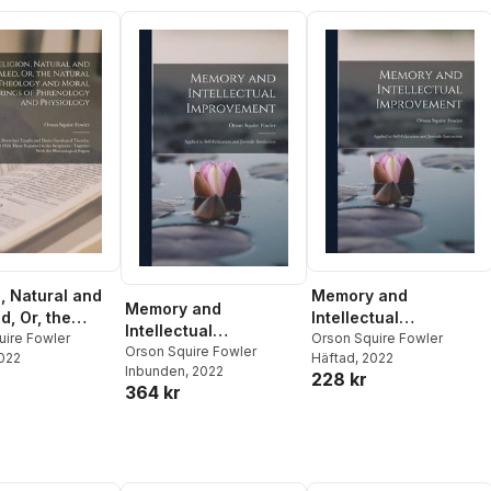
n, Natural and
Memory and
Memory and
d, Or, the
Intellectual
Intellectual
 Theology and
uire Fowler
Improvement
Orson Squire Fowler
Improvement
Orson Squire Fowler
2022
Häftad
, 2022
earings of
Inbunden
, 2022
228 kr
ogy and
364 kr
ogy