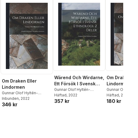
Wärend Och Wirdarne,
Om Draken Ell
Om Draken Eller
Ett Försök I Svensk
Lindormen
Lindormen
Ethnologi. 2 Deler
Gunnar Olof Hyltén-
Gunnar Olof Hylt
Gunnar Olof Hyltén-
Cavallius
Häftad
, 2022
Cavallius
Häftad
, 2022
Cavallius
Inbunden
, 2022
357 kr
180 kr
346 kr