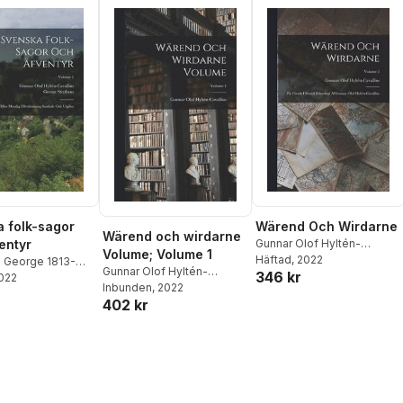
 folk-sagor
Wärend Och Wirdarne
Wärend och wirdarne
entyr
Gunnar Olof Hyltén-
Volume; Volume 1
Cavallius
Häftad
, 2022
 George 1813-
Gunnar Olof Hyltén-
346 kr
nar Olof Hyltén-
2022
Cavallius
Inbunden
, 2022
402 kr