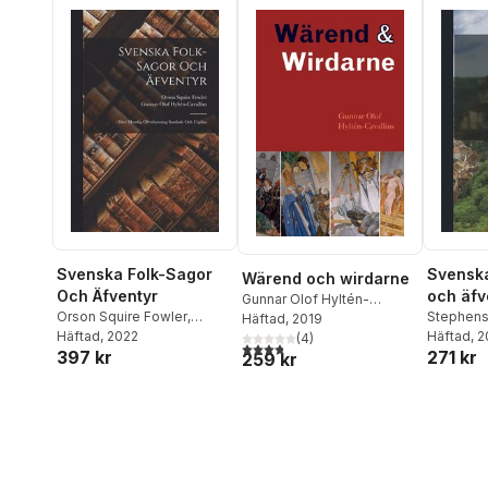
Svenska Folk-Sagor
Svenska
Wärend och wirdarne
Och Äfventyr
och äfv
Gunnar Olof Hyltén-
Orson Squire Fowler
,
Stephens
Cavallius
Häftad
, 2019
Gunnar Olof Hyltén-
Häftad
, 2022
1895
Häftad
,
Gun
, 
(
4
)
3,8
utav 5 stjärnor. Totalt antal röster:
397 kr
271 kr
Cavallius
Cavallius
259 kr