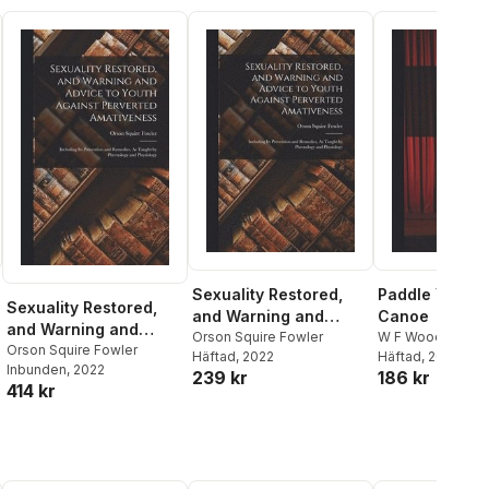
Sexuality Restored,
Paddle Your 
Sexuality Restored,
and Warning and
Canoe
and Warning and
Advice to Youth
Orson Squire Fowler
W F Woodworth
,
Advice to Youth
Orson Squire Fowler
Häftad
, 2022
Squire Fowler
Häftad
, 2022
Against Perverted
Inbunden
, 2022
Against Perverted
239 kr
186 kr
Amativeness
414 kr
Amativeness