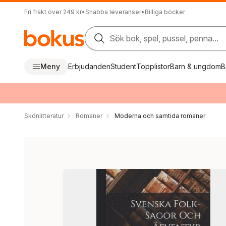
Fri frakt över 249 kr
•
Snabba leveranser
•
Billiga böcker
Sök bok, spel, pussel, penna...
Meny
Erbjudanden
Student
Topplistor
Barn & ungdom
B
Skönlitteratur
Romaner
Moderna och samtida romaner