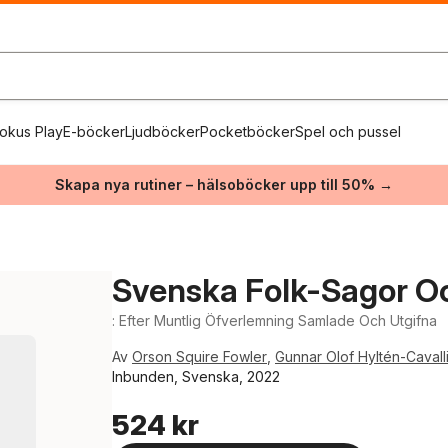
okus Play
E-böcker
Ljudböcker
Pocketböcker
Spel och pussel
Skapa nya rutiner – hälsoböcker upp till 50% →
Svenska Folk-Sagor O
: Efter Muntlig Öfverlemning Samlade Och Utgifna
Av
Orson Squire Fowler
,
Gunnar Olof Hyltén-Cavall
Inbunden, Svenska, 2022
524 kr