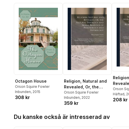
Religio
Octagon House
Religion, Natural and
Reveale
Orson Squire Fowler
Revealed, Or, the
Natural
Orson Sq
Inbunden
, 2015
Natural Theology and
Orson Squire Fowler
Häftad
, 
Moral B
308 kr
Inbunden
, 2022
Moral Bearings of
208 kr
Phrenol
359 kr
Phrenology and
Physiol
Physiology
Hoppa över listan
Du kanske också är intresserad av