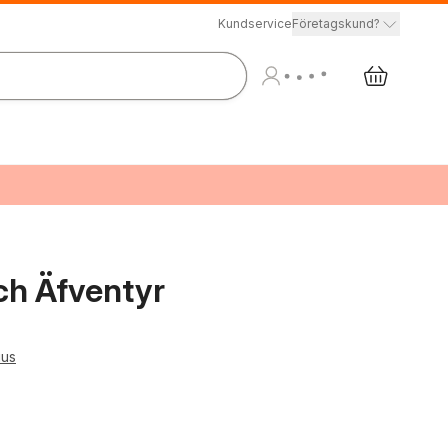
Kundservice
Företagskund?
ch Äfventyr
ius