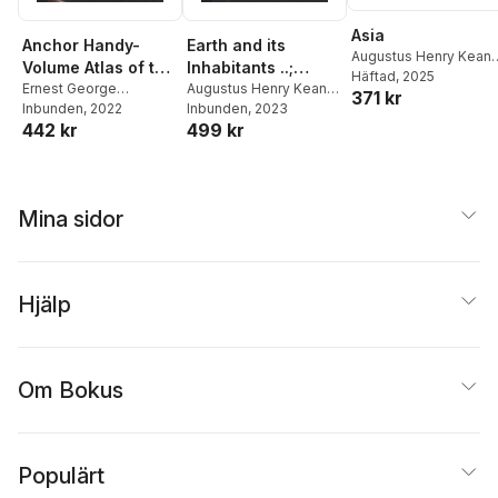
Asia
Anchor Handy-
Earth and its
Augustus Henry Kean
Volume Atlas of the
Inhabitants ..;
Elisã(c)E Reclus
Häftad
, 2025
,
Ernes
World
Ernest George
Volume 1
Augustus Henry Keane
,
371 kr
George Ravenstein
Ravenstein
Inbunden
, 2022
Elisée Reclus
Inbunden
, 2023
,
Ernest
442 kr
499 kr
George Ravenstein
Mina sidor
Hjälp
Om Bokus
Populärt