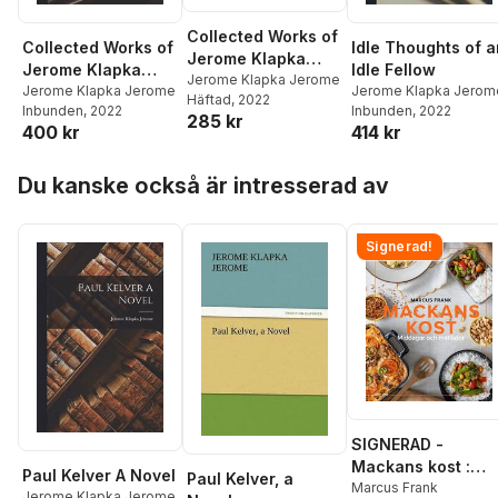
Collected Works of
Collected Works of
Idle Thoughts of a
Jerome Klapka
Jerome Klapka
Idle Fellow
Jerome
Jerome Klapka Jerome
Jerome
Jerome Klapka Jerome
Jerome Klapka Jerom
Häftad
, 2022
Inbunden
, 2022
Inbunden
, 2022
285 kr
400 kr
414 kr
Hoppa över listan
Du kanske också är intresserad av
Signerad!
SIGNERAD -
Mackans kost :
Paul Kelver A Novel
Paul Kelver, a
Middagar och
Marcus Frank
Jerome Klapka Jerome