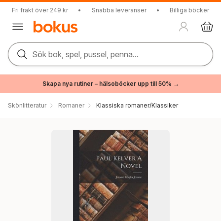
Fri frakt över 249 kr
•
Snabba leveranser
•
Billiga böcker
Sök bok, spel, pussel, penna...
Skapa nya rutiner – hälsoböcker upp till 50% →
Skönlitteratur
Romaner
Klassiska romaner/Klassiker