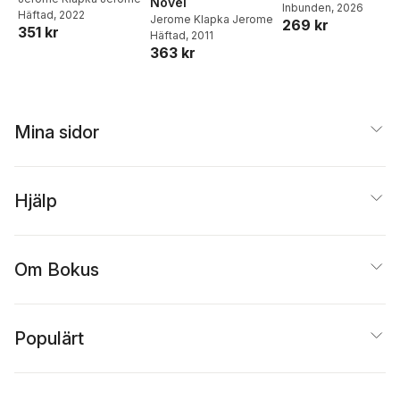
Novel
Inbunden
, 2026
matlådor
Häftad
, 2022
Jerome Klapka Jerome
269 kr
351 kr
Häftad
, 2011
363 kr
Mina sidor
Hjälp
Om Bokus
Populärt