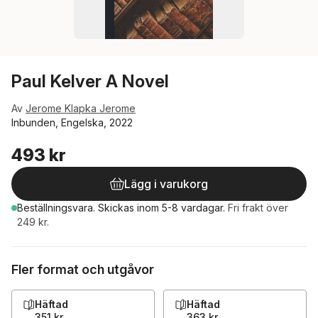
Paul Kelver A Novel
Av
Jerome Klapka Jerome
Inbunden, Engelska, 2022
493 kr
Lägg i varukorg
Beställningsvara.
Skickas
inom 5-8 vardagar
.
Fri frakt över
249 kr.
Fler format och utgåvor
Häftad
Häftad
351 kr
363 kr