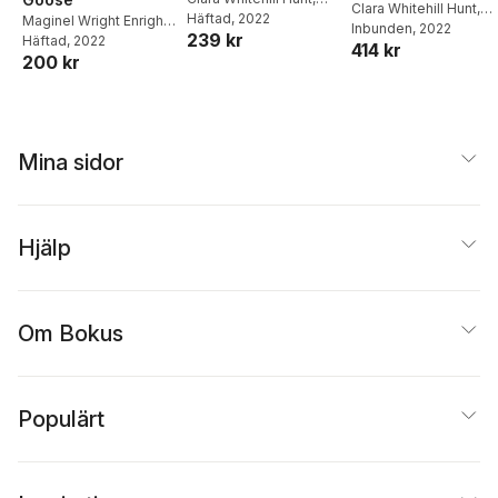
Clara Whitehill Hunt
,
Maginel Wright Enright
Häftad
, 2022
Maginel Wright Enright
,
Maginel Wright Enright
Inbunden
, 2022
239 kr
Sidney Homer
Häftad
, 2022
414 kr
200 kr
Mina sidor
Hjälp
Om Bokus
Populärt