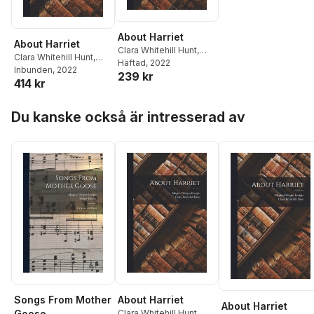
About Harriet
About Harriet
Clara Whitehill Hunt
,
Clara Whitehill Hunt
,
Maginel Wright Enright
Häftad
, 2022
Maginel Wright Enright
Inbunden
, 2022
239 kr
414 kr
Hoppa över listan
Du kanske också är intresserad av
Songs From Mother
About Harriet
About Harriet
Goose
Clara Whitehill Hunt
,