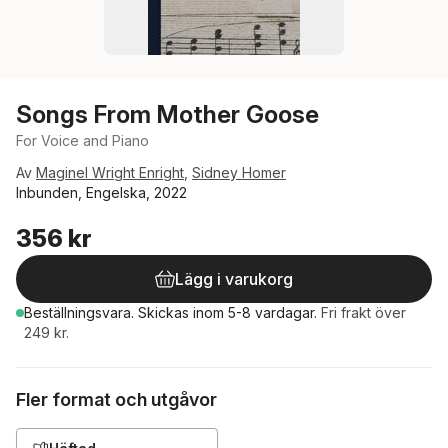
Songs From Mother Goose
For Voice and Piano
Av
Maginel Wright Enright
,
Sidney Homer
Inbunden, Engelska, 2022
356 kr
Lägg i varukorg
Beställningsvara.
Skickas
inom 5-8 vardagar
.
Fri frakt över
249 kr.
Fler format och utgåvor