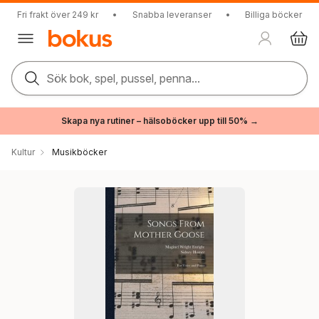
Fri frakt över 249 kr
•
Snabba leveranser
•
Billiga böcker
Sök bok, spel, pussel, penna...
Skapa nya rutiner – hälsoböcker upp till 50% →
Kultur
Musikböcker