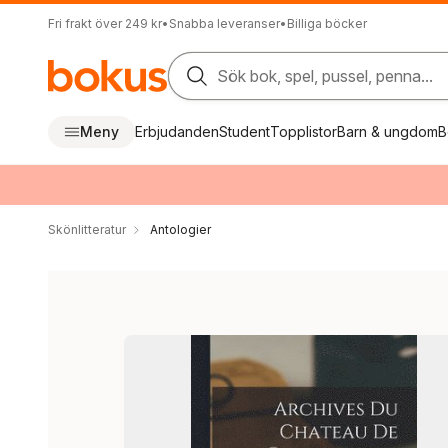
Fri frakt över 249 kr
•
Snabba leveranser
•
Billiga böcker
Sök bok, spel, pussel, penna...
Meny
Erbjudanden
Student
Topplistor
Barn & ungdom
B
Skönlitteratur
Antologier