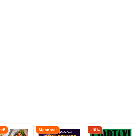
ad!
Signerad!
-19%