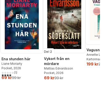
Vagusnerven
Del 2
Annette Løno
,
To
Vykort från en
Ena stunden här
Kartonnage
, 202
mördare
199 kr
Liane Moriarty
259 kr
Pocket
, 2026
Mattias Edvardsson
(
1
)
Pocket
, 2026
4,0
utav 5 stjärnor. Totalt antal röster:
69 kr
69 kr
99 kr
99 kr