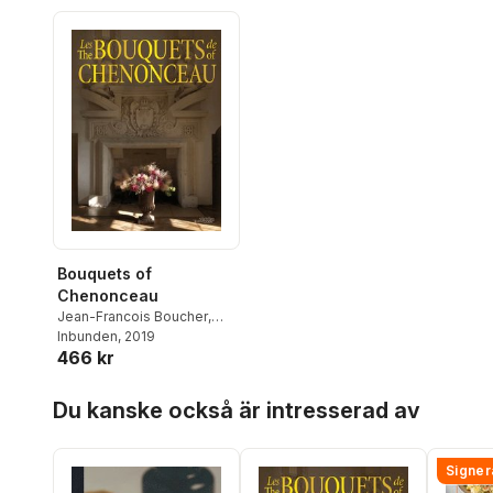
Bouquets of
Chenonceau
Jean-Francois Boucher
,
Chateau de Chenonceau
Inbunden
, 2019
466 kr
Hoppa över listan
Du kanske också är intresserad av
Signer