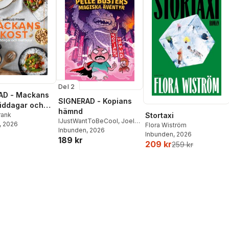
Del 2
AD - Mackans
SIGNERAD - Kopians
Middagar och
hämnd
r
rank
Stortaxi
IJustWantToBeCool
,
Joel
, 2026
Flora Wiström
Adolphson
Inbunden
, 2026
,
Emil Ejdemo
Inbunden
, 2026
189 kr
Beer
,
Victor Beer
209 kr
259 kr