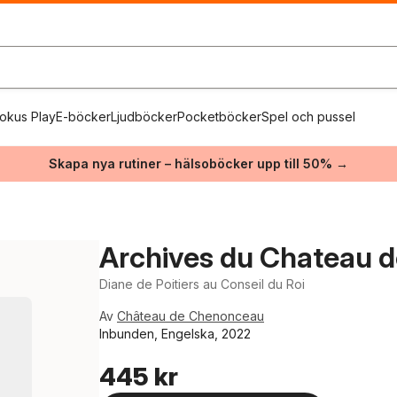
okus Play
E-böcker
Ljudböcker
Pocketböcker
Spel och pussel
Skapa nya rutiner – hälsoböcker upp till 50% →
Archives du Chateau 
Diane de Poitiers au Conseil du Roi
Av
Château de Chenonceau
Inbunden, Engelska, 2022
445 kr