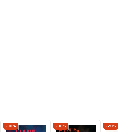
-30%
-30%
-23%