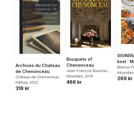
SIGNER
Bouquets of
kost : 
Chenonceau
Archives du Chateau
matlådo
Marcus F
Jean-Francois Boucher
,
de Chenonceau
Inbunden
Chateau de Chenonceau
Inbunden
, 2019
Château de Chenonceau
269 kr
466 kr
Häftad
, 2022
318 kr