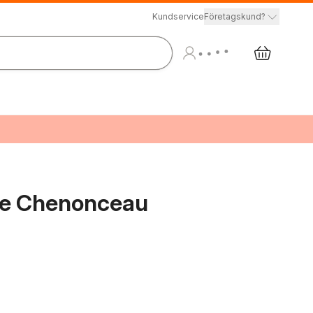
Kundservice
Företagskund?
de Chenonceau