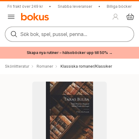
Fri frakt över 249 kr
•
Snabba leveranser
•
Billiga böcker
Sök bok, spel, pussel, penna...
Skapa nya rutiner – hälsoböcker upp till 50% →
Skönlitteratur
Romaner
Klassiska romaner/Klassiker