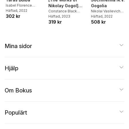
Isabel Florence
Nikolay Gogol]
Gogolia
Hapgood
Häftad
, 2022
,
Nikolai
Volume 1; Series 2
Constance Black
Nikolai Vasilevich
302 kr
Vasilevich Gogol
Garnett
Häftad
, 2023
,
Nikolai
Gogol
Häftad
, 2022
319 kr
508 kr
Vasilevich Gogol
Mina sidor
Hjälp
Om Bokus
Populärt