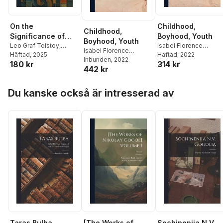
On the
Childhood,
Childhood,
Significance of
Boyhood, Youth
Boyhood, Youth
Science and Art
Leo Graf Tolstoy
,
Isabel Florence
Isabel Florence
Isabel Florence
Häftad
, 2025
Hapgood
Häftad
, 2022
,
Leo Tolsto
Hapgood
Inbunden
, 2022
,
Leo Tolstoy
180 kr
314 kr
Hapgood
442 kr
Hoppa över listan
Du kanske också är intresserad av
Taras Bulba
[The Works of
Sochineniia N.V.