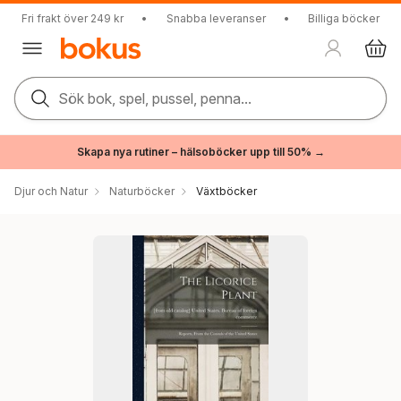
Fri frakt över 249 kr
•
Snabba leveranser
•
Billiga böcker
Sök bok, spel, pussel, penna...
Skapa nya rutiner – hälsoböcker upp till 50% →
Djur och Natur
Naturböcker
Växtböcker