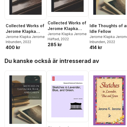
Collected Works of
Collected Works of
Idle Thoughts of a
Jerome Klapka
Jerome Klapka
Idle Fellow
Jerome
Jerome Klapka Jerome
Jerome
Jerome Klapka Jerome
Jerome Klapka Jerom
Häftad
, 2022
Inbunden
, 2022
Inbunden
, 2022
285 kr
400 kr
414 kr
Hoppa över listan
Du kanske också är intresserad av