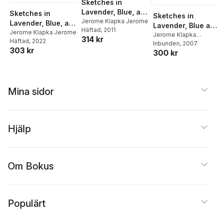
Sketches in
Lavender, Blue, and
Sketches in
Sketches in
Green.
Jerome Klapka Jerome
Lavender, Blue, and
Lavender, Blue an
Häftad
, 2011
Green
Jerome Klapka Jerome
Green
Jerome Klapka
314 kr
Häftad
, 2022
Jerome
Inbunden
,
1stworld
, 2007
303 kr
300 kr
Library
Mina sidor
Hjälp
Om Bokus
Populärt