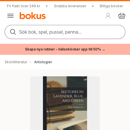
Fri frakt över 249 kr
•
Snabba leveranser
•
Billiga böcker
Sök bok, spel, pussel, penna...
Skapa nya rutiner – hälsoböcker upp till 50% →
Skönlitteratur
Antologier