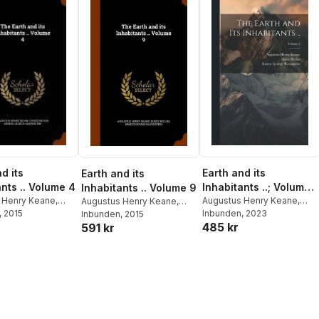
Earth and its
d its
Earth and its
Inhabitants ..; Volume
ants .. Volume 4
Inhabitants .. Volume 9
2
Augustus Henry Keane
,
 Henry Keane
,
Augustus Henry Keane
,
Elisée Reclus
Inbunden
, 2023
,
Ernest
clus
, 2015
,
Ernest
Elisée Reclus
Inbunden
, 2015
,
Ernest
485 kr
591 kr
George Ravenstein
avenstein
George Ravenstein