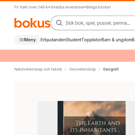
Fri frakt över 249 kr
•
Snabba leveranser
•
Billiga böcker
Sök bok, spel, pussel, penna...
Meny
Erbjudanden
Student
Topplistor
Barn & ungdom
B
Naturvetenskap och teknik
Geovetenskap
Geografi