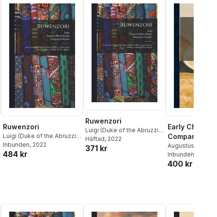
Ruwenzori
Ruwenzori
Early Charter
Luigi (Duke of the Abruzzi)
,
Luigi (Duke of the Abruzzi)
,
Companies
Filippo de Filippi
Häftad
, 2022
,
Augustus
Filippo de Filippi
Inbunden
, 2022
,
Augustus
Augustus Henry 
371 kr
Henry Keane
484 kr
Henry Keane
George Cawston
Inbunden
, 2022
400 kr