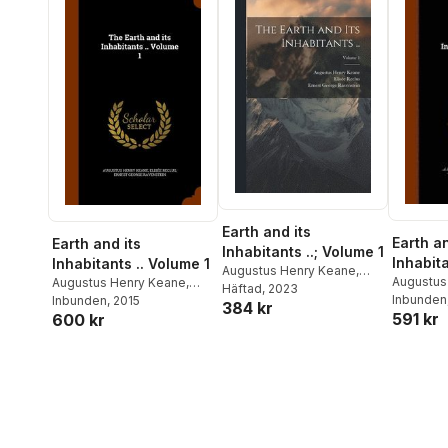
Earth and its
Earth an
Earth and its
Inhabitants ..; Volume 1
Inhabit
Inhabitants .. Volume 1
Augustus Henry Keane
,
Augustus
Augustus Henry Keane
,
Elisée Reclus
Häftad
, 2023
,
Ernest
Elisée Re
Inbunden
Elisée Reclus
Inbunden
, 2015
,
Ernest
384 kr
George Ravenstein
591 kr
600 kr
George R
George Ravenstein