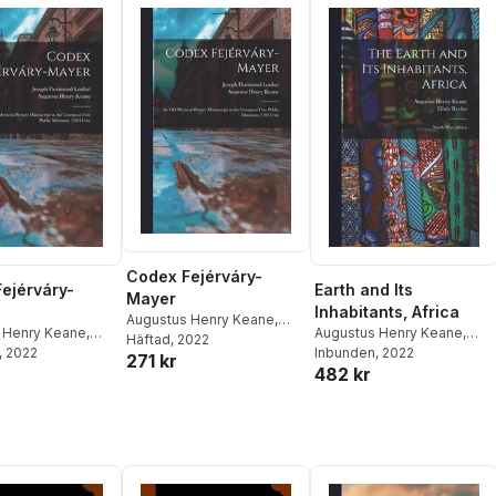
Codex Fejérváry-
ejérváry-
Earth and Its
Mayer
Inhabitants, Africa
Augustus Henry Keane
,
 Henry Keane
,
Augustus Henry Keane
,
Joseph Florimond Loubat
Häftad
, 2022
lorimond Loubat
, 2022
Elisée Reclus
Inbunden
, 2022
271 kr
482 kr