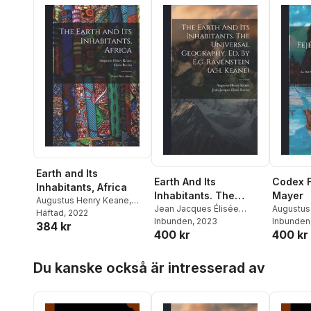
Earth and Its
Earth And Its
Codex F
Inhabitants, Africa
Inhabitants. The
Mayer
Augustus Henry Keane
,
Universal Geography,
Jean Jacques Élisée
Augustus
Elisée Reclus
Häftad
, 2022
Reclus
Inbunden
,
Augustus Henry
, 2023
Joseph F
Inbunden
Ed. By E.g. Ravenstein
384 kr
400 kr
400 kr
Keane
(a.h. Keane)
Hoppa över listan
Du kanske också är intresserad av