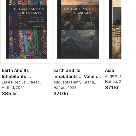
Earth And Its
Earth and its
Asia
Inhabitants ...
Inhabitants ..; Volume
Augustus Henry 
Elisã(c)E Reclus
Häftad
, 2025
,
Elisée Reclus
,
Ernest
2
Augustus Henry Keane
,
371 kr
George Ravenste
George Ravenstein
Häftad
, 2022
,
Elisée Reclus
Häftad
, 2023
,
Ernest
385 kr
370 kr
Augustus Henry Keane
George Ravenstein