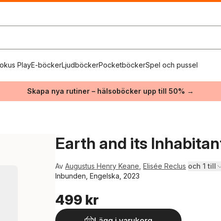
okus Play
E-böcker
Ljudböcker
Pocketböcker
Spel och pussel
Skapa nya rutiner – hälsoböcker upp till 50% →
Earth and its Inhabitant
Av
Augustus Henry Keane
,
Elisée Reclus
och 1 till
Inbunden, Engelska, 2023
499 kr
Lägg i varukorg