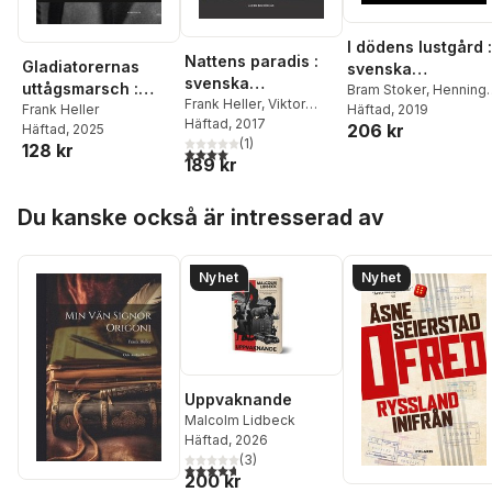
I dödens lustgård :
Nattens paradis :
Gladiatorernas
svenska
svenska
uttågsmarsch :
sällsamheter
Bram Stoker
,
Henning
sällsamheter
Frank Heller
,
Viktor
anteckningar från
Frank Heller
Berger
Häftad
,
, 2019
Zacharias
Rydberg
Häftad
, 2017
,
Zacharias
206 kr
Häftad
, 2025
Topelius
,
Axel
Italien 1939–43
Topelius
(
,
1
Runar Schildt
)
,
128 kr
Wallengren
,
Frank
4,0
utav 5 stjärnor. Totalt antal röster:
189 kr
Anders Celsius
,
Heller
,
Falstaff Fakir
,
Emanuel Swedenborg
,
Helena Nyblom
Hoppa över listan
Gabriel Israel Hartman
,
Du kanske också är intresserad av
Per Gustaf Berg
,
Henning Berger
,
Falstaff Fakir
,
Axel
Nyhet
Nyhet
Wallengren
,
Hugo
Öberg
Uppvaknande
Malcolm Lidbeck
Häftad
, 2026
(
3
)
4,7
utav 5 stjärnor. Totalt antal röster:
200 kr