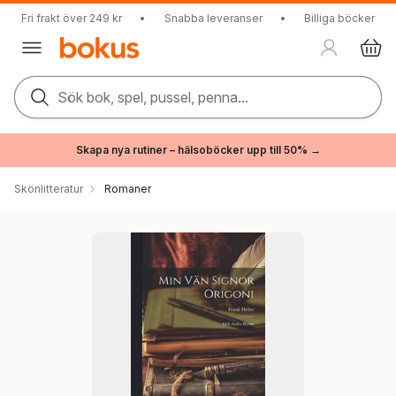
Fri frakt över 249 kr
•
Snabba leveranser
•
Billiga böcker
Sök bok, spel, pussel, penna...
Skapa nya rutiner – hälsoböcker upp till 50% →
Skönlitteratur
Romaner