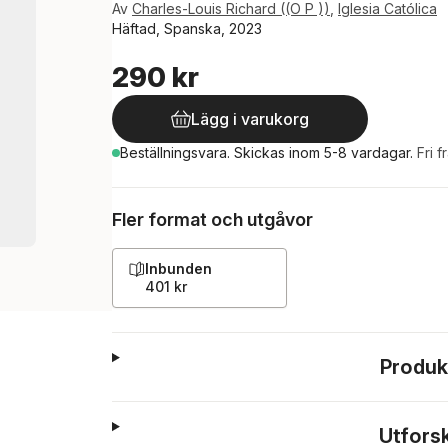
Av
Charles-Louis Richard ((O P ))
,
Iglesia Católica
Häftad, Spanska, 2023
290 kr
Lägg i varukorg
Beställningsvara.
Skickas
inom 5-8 vardagar
.
Fri f
Fler format och utgåvor
Inbunden
401 kr
Produk
Utfors