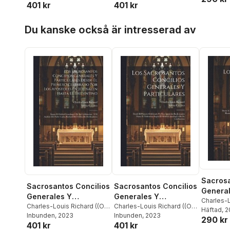
401 kr
401 kr
Hoppa över listan
Du kanske också är intresserad av
Sacrosa
Sacrosantos Concilios
Sacrosantos Concilios
General
Generales Y
Generales Y
Particu
Charles-L
Particulares Desde El
Charles-Louis Richard ((O P
Particulares
Charles-Louis Richard ((O P
))
Häftad
,
Iglesia
, 
))
Inbunden
,
Iglesia Católica
, 2023
))
Inbunden
,
Iglesia Católica
, 2023
Primero Celebrado Por
290 kr
401 kr
401 kr
Los Apostoles En