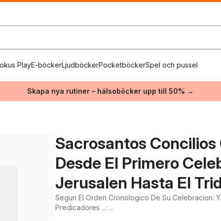
okus Play
E-böcker
Ljudböcker
Pocketböcker
Spel och pussel
Skapa nya rutiner – hälsoböcker upp till 50% →
Sacrosantos Concilios 
Desde El Primero Cele
Jerusalen Hasta El Tri
Segun El Orden Cronologico De Su Celebracion: Y 
Predicadores ...: ...