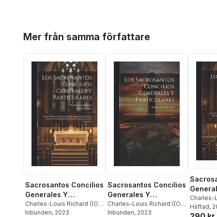
Hoppa över listan
Mer från samma författare
Sacrosa
Sacrosantos Concilios
Sacrosantos Concilios
General
Generales Y
Generales Y
Particu
Charles-L
Particulares
Charles-Louis Richard ((O P
Particulares
Charles-Louis Richard ((O P
))
Häftad
,
Iglesia
, 
))
Inbunden
,
Iglesia Católica
, 2023
))
Inbunden
, 2023
290 kr