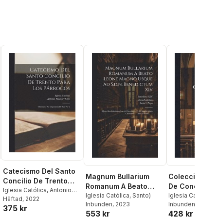
Catecismo Del Santo
Magnum Bullarium
Colección Co
Concilio De Trento
Romanum A Beato
De Concordat
Para Los Párrocos
Iglesia Católica
,
Antonio
Leone Magno Usque
Iglesia Católica
,
Santo)
Españoles...
Iglesia Católica
Palafox Y Croy
Häftad
, 2022
Inbunden
, 2023
Inbunden
, 2023
Ad S.d.n. Benedictum
375 kr
553 kr
428 kr
Xiv