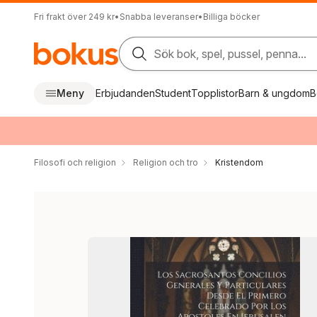
Fri frakt över 249 kr
•
Snabba leveranser
•
Billiga böcker
Sök bok, spel, pussel, penna...
Meny
Erbjudanden
Student
Topplistor
Barn & ungdom
B
Filosofi och religion
Religion och tro
Kristendom