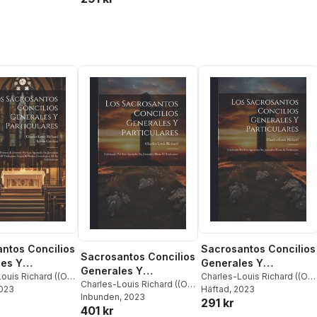
ntos Concilios
Sacrosantos Concilios
Sacrosantos Concilios
es Y
Generales Y
Generales Y
lares
ouis Richard ((O P
Particulares
Charles-Louis Richard ((O P
Particulares
Charles-Louis Richard ((O P
 Católica
2023
))
Häftad
, 2023
))
Inbunden
, 2023
291 kr
401 kr