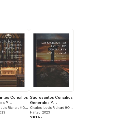
ntos Concilios
Sacrosantos Concilios
es Y
Generales Y
lares
ouis Richard ((O P
Particulares
Charles-Louis Richard ((O P
 Católica
2023
))
Häftad
, 2023
291 kr