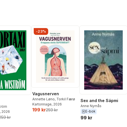
-23%
Vagusnerven
Annette Løno
,
Torkil Færø
Sex and the Sápmi
Kartonnage
, 2026
Anne Nymås
ström
199 kr
259 kr
E-bok
, 2026
99 kr
259 kr