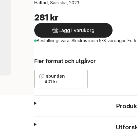
Häftad, Samiska, 2023
281 kr
Lägg i varukorg
Beställningsvara.
Skickas
inom 5-8 vardagar
.
Fri f
Fler format och utgåvor
Inbunden
401 kr
Produk
Utfors