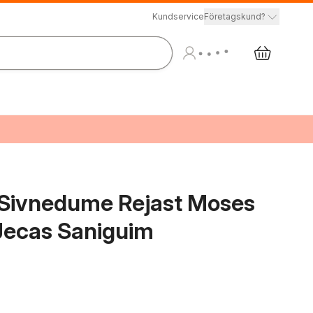
Kundservice
Företagskund?
e Sivnedume Rejast Moses
Jecas Saniguim