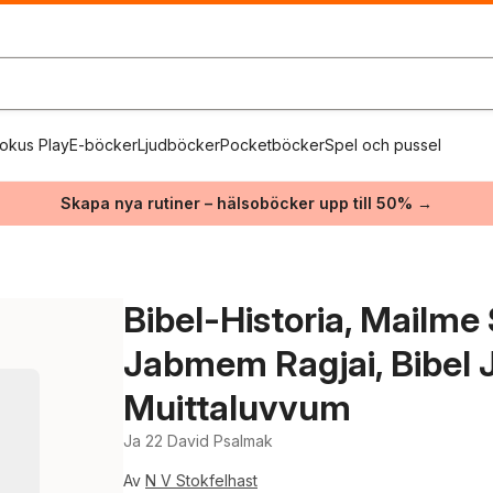
okus Play
E-böcker
Ljudböcker
Pocketböcker
Spel och pussel
Skapa nya rutiner – hälsoböcker upp till 50% →
Bibel-Historia, Mailm
Jabmem Ragjai, Bibel 
Muittaluvvum
Ja 22 David Psalmak
Av
N V Stokfelhast