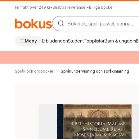
Fri frakt över 249 kr
•
Snabba leveranser
•
Billiga böcker
Sök bok, spel, pussel, penna...
Meny
Erbjudanden
Student
Topplistor
Barn & ungdom
B
Språk och ordböcker
Språkundervisning och språkinlärning