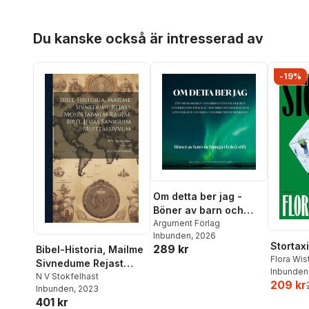
Hoppa över listan
Du kanske också är intresserad av
-19%
Om detta ber jag -
Böner av barn och
unga i Luleå stift
Argument Förlag
Inbunden
, 2026
Stortaxi
289 kr
Bibel-Historia, Mailme
Flora Wi
Sivnedume Rejast
Inbunden
Moses Jabmem
N V Stokfelhast
209 kr
Inbunden
, 2023
Ragjai, Bibel Jecas
401 kr
Saniguim