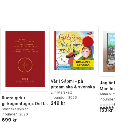
Vår i Sápmi - på
Jag är Elle-Má
piteamiska & svenska
Mon lean Elle
Elin Marakatt
Anna Nutti Wiand
Ruoŧa girku
Inbunden
, 2026
Inbunden
, 2023
249 kr
girkogiehtagirji. Del I i
(
1
)
5,0
utav 5 stjärnor.
urval på samiska
Svenska kyrkan
153 kr
Inbunden
, 2020
699 kr