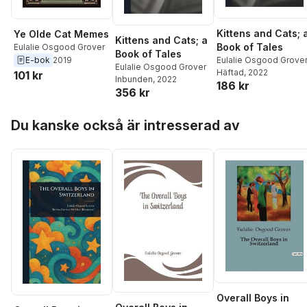
Kittens and Cats; 
Ye Olde Cat Memes
Kittens and Cats; a
Book of Tales
Eulalie Osgood Grover
Book of Tales
E-bok
2019
Eulalie Osgood Grove
Eulalie Osgood Grover
Häftad
, 2022
101 kr
Inbunden
, 2022
186 kr
356 kr
Hoppa över listan
Du kanske också är intresserad av
Overall Boys in