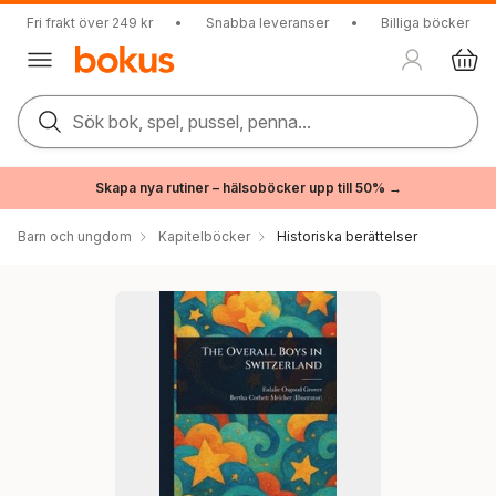
Fri frakt över 249 kr
•
Snabba leveranser
•
Billiga böcker
Sök bok, spel, pussel, penna...
Skapa nya rutiner – hälsoböcker upp till 50% →
Barn och ungdom
Kapitelböcker
Historiska berättelser