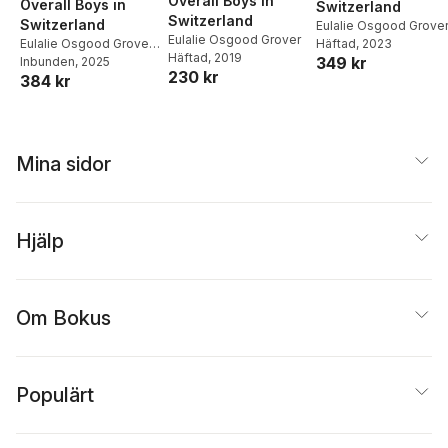
Overall Boys in
Overall Boys in
Switzerland
Switzerland
Switzerland
Eulalie Osgood Grove
Eulalie Osgood Grover
Häftad
, 2023
Eulalie Osgood Grover
,
Häftad
, 2019
349 kr
Bertha Corbett Melcher
Inbunden
, 2025
230 kr
384 kr
Mina sidor
Hjälp
Om Bokus
Populärt