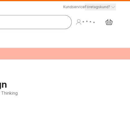
Kundservice
Företagskund?
gn
n Thinking