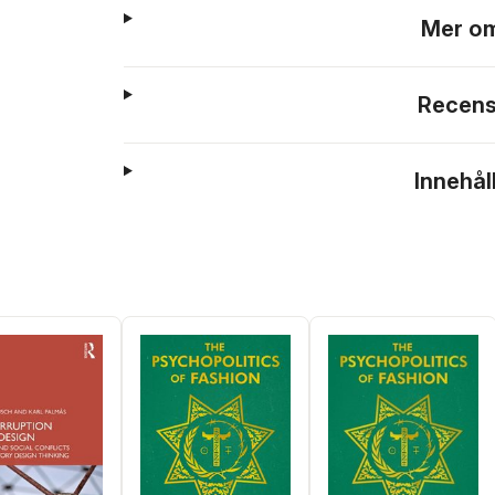
Mer om
Recens
Innehål