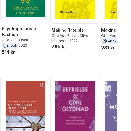
Psychopolitics of
Making Trouble
Making Troub
Fashion
Otto Von Busch
,
Clive
Otto Von Busch
Otto Von Busch
Dilnot
Inbunden
, 2022
E-bok
2022
E-bok
2020
785 kr
281 kr
514 kr