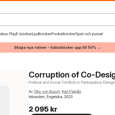
okus Play
E-böcker
Ljudböcker
Pocketböcker
Spel och pussel
Skapa nya rutiner – hälsoböcker upp till 50% →
Corruption of Co-Desi
Political and Social Conflicts in Participatory Desig
Av
Otto von Busch
,
Karl Palmås
Inbunden, Engelska, 2023
2 095 kr