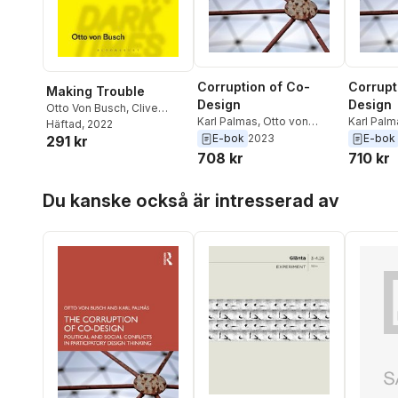
Corruption of Co-
Corrupt
Making Trouble
Design
Design
Otto Von Busch
,
Clive
Karl Palmas
,
Otto von
Karl Palm
Dilnot
Häftad
,
Eduardo Staszowski
, 2022
Busch
Busch
E-bok
2023
E-bok
291 kr
708 kr
710 kr
Hoppa över listan
Du kanske också är intresserad av