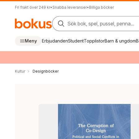
Fri frakt över 249 kr
•
Snabba leveranser
•
Billiga böcker
Sök bok, spel, pussel, penna...
Meny
Erbjudanden
Student
Topplistor
Barn & ungdom
B
Kultur
Designböcker