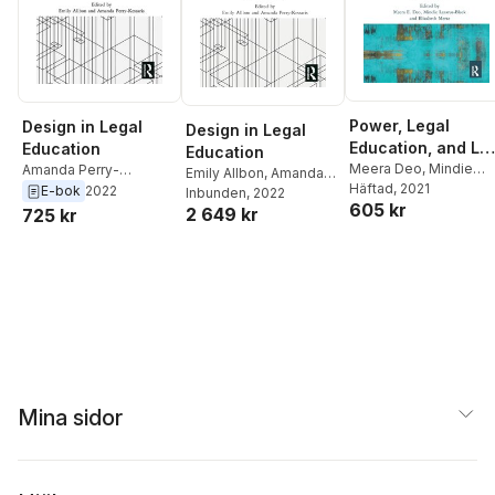
Power, Legal
Design in Legal
Design in Legal
Education, and La
Education
Education
School Cultures
Meera Deo
,
Mindie
Amanda Perry-
Emily Allbon
,
Amanda
Lazarus-Black
Häftad
, 2021
,
Kessaris
,
Emily Allbon
E-bok
2022
Perry-Kessaris
Inbunden
, 2022
605 kr
Elizabeth Mertz
2 649 kr
725 kr
Mina sidor