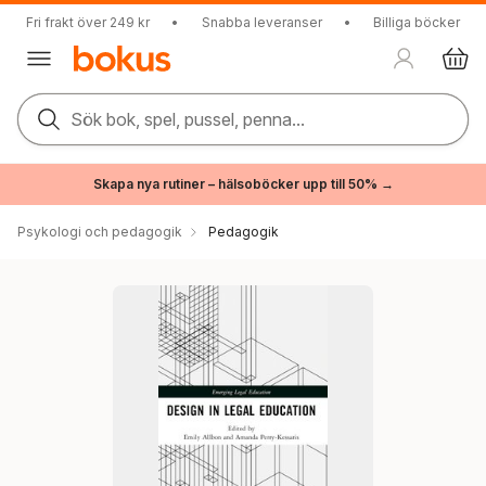
Fri frakt över 249 kr
•
Snabba leveranser
•
Billiga böcker
Sök bok, spel, pussel, penna...
Skapa nya rutiner – hälsoböcker upp till 50% →
Psykologi och pedagogik
Pedagogik