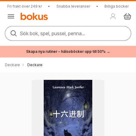
Fri frakt över 249 kr
•
Snabba leveranser
•
Billiga böcker
Sök bok, spel, pussel, penna...
Skapa nya rutiner – hälsoböcker upp till 50% →
Deckare
Deckare