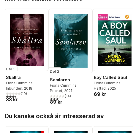
Del 1
Del 2
Boy Called Saul
Skallra
Samlaren
Fiona Cummins
Fiona Cummins
Fiona Cummins
Häftad
, 2025
Inbunden
, 2018
Pocket
, 2021
69 kr
(
10
)
3,4
utav 5 stjärnor. Totalt antal röster:
(
14
)
3,1
utav 5 stjärnor. Totalt antal röster:
33 kr
89 kr
Hoppa över listan
Du kanske också är intresserad av