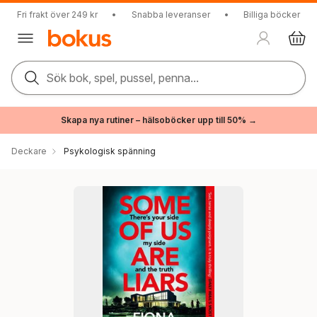
Fri frakt över 249 kr
•
Snabba leveranser
•
Billiga böcker
Sök bok, spel, pussel, penna...
Skapa nya rutiner – hälsoböcker upp till 50% →
Deckare
Psykologisk spänning