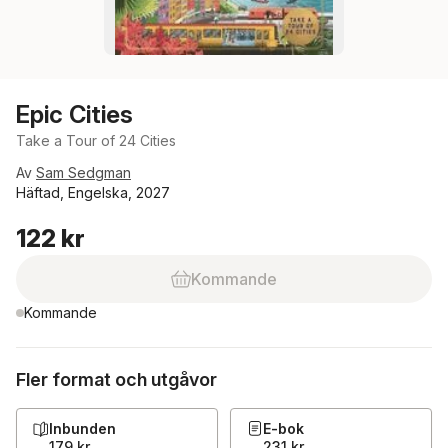
Epic Cities
Take a Tour of 24 Cities
Av
Sam Sedgman
Häftad, Engelska, 2027
122 kr
Kommande
Kommande
Fler format och utgåvor
Inbunden
E-bok
179 kr
231 kr