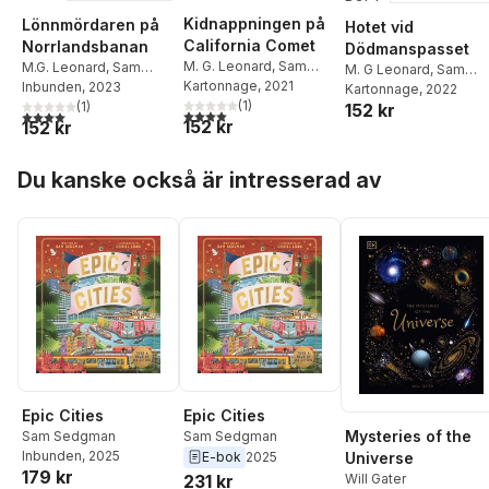
Kidnappningen på
Lönnmördaren på
Hotet vid
California Comet
Norrlandsbanan
Dödmanspasset
M. G. Leonard
,
Sam
M.G. Leonard
,
Sam
M. G Leonard
,
Sam
Sedgman
Kartonnage
, 2021
Sedgman
Inbunden
, 2023
Sedgman
Kartonnage
, 2022
(
1
)
(
1
)
152 kr
4,0
utav 5 stjärnor. Totalt antal röster:
4,0
utav 5 stjärnor. Totalt antal röster:
152 kr
152 kr
Hoppa över listan
Du kanske också är intresserad av
Epic Cities
Epic Cities
Mysteries of the
Sam Sedgman
Sam Sedgman
Inbunden
, 2025
Universe
E-bok
2025
179 kr
Will Gater
231 kr