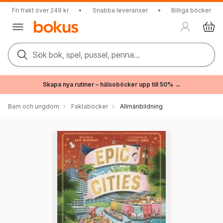
Fri frakt över 249 kr
•
Snabba leveranser
•
Billiga böcker
Sök bok, spel, pussel, penna...
Skapa nya rutiner – hälsoböcker upp till 50% →
Barn och ungdom
Faktaböcker
Allmänbildning