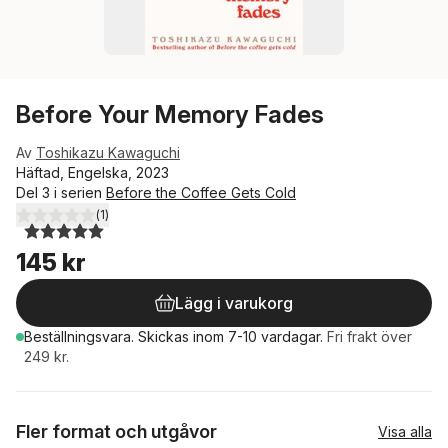
Before Your Memory Fades
Av
Toshikazu Kawaguchi
Häftad, Engelska, 2023
Del 3 i serien
Before the Coffee Gets Cold
(
1
)
5,0
utav 5 stjärnor. Totalt antal röster:
145 kr
Lägg i varukorg
Beställningsvara.
Skickas
inom 7-10 vardagar
.
Fri frakt över
249 kr.
Fler format och utgåvor
Visa alla