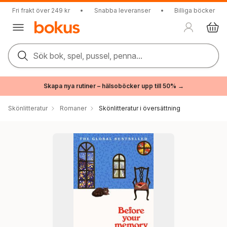
Fri frakt över 249 kr
•
Snabba leveranser
•
Billiga böcker
Sök bok, spel, pussel, penna...
Skapa nya rutiner – hälsoböcker upp till 50% →
Skönlitteratur
Romaner
Skönlitteratur i översättning