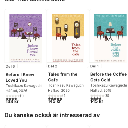
Del 2
Del 1
Del 6
Tales from the
Before the Coffee
Before I Knew I
Cafe
Gets Cold
Loved You
Toshikazu Kawaguchi
Toshikazu Kawaguchi
Toshikazu Kawaguchi
Häftad
, 2020
Häftad
, 2019
Häftad
, 2026
(
2
)
(
8
)
(
1
)
5,0
utav 5 stjärnor. Totalt antal röster:
3,8
utav 5 stjärnor. Tota
4,0
utav 5 stjärnor. Totalt antal röster:
145 kr
145 kr
133 kr
Hoppa över listan
Du kanske också är intresserad av