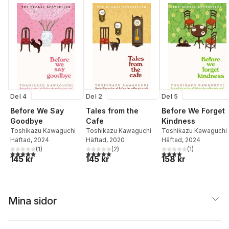
Del 4
Del 2
Del 5
Before We Say
Tales from the
Before We Forget
Goodbye
Cafe
Kindness
Toshikazu Kawaguchi
Toshikazu Kawaguchi
Toshikazu Kawaguchi
Häftad
, 2024
Häftad
, 2020
Häftad
, 2024
(
1
)
(
2
)
(
1
)
5,0
utav 5 stjärnor. Totalt antal röster:
5,0
utav 5 stjärnor. Totalt antal röster:
4,0
utav 5 stjärnor. Tota
145 kr
145 kr
158 kr
Mina sidor