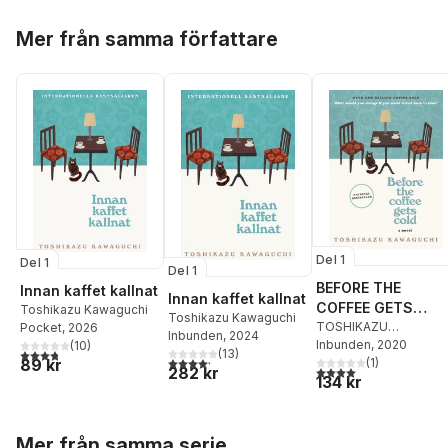
Hoppa över listan
Mer från samma författare
Del 1
Del 1
Del 1
BEFORE THE
Innan kaffet kallnat
Innan kaffet kallnat
COFFEE GETS
Toshikazu Kawaguchi
Toshikazu Kawaguchi
COLD
TOSHIKAZU
Pocket
, 2026
Inbunden
, 2024
KAWAGUCHI
Inbunden
, 2020
(
10
)
3,8
utav 5 stjärnor. Totalt antal röster:
(
13
)
4,2
utav 5 stjärnor. Totalt antal röster:
(
1
)
89 kr
4,0
utav 5 stjärnor. Tota
282 kr
134 kr
Hoppa över listan
Mer från samma serie