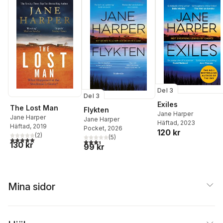
Del 3
Del 3
Exiles
The Lost Man
Flykten
Jane Harper
Jane Harper
Jane Harper
Häftad
, 2023
Häftad
, 2019
Pocket
, 2026
120 kr
(
2
)
(
5
)
5,0
utav 5 stjärnor. Totalt antal röster:
3,4
utav 5 stjärnor. Totalt antal röster:
130 kr
99 kr
Mina sidor