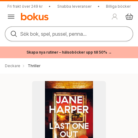
Fri frakt över 249 kr
•
Snabba leveranser
•
Billiga böcker
Sök bok, spel, pussel, penna...
Skapa nya rutiner – hälsoböcker upp till 50% →
Deckare
Thriller