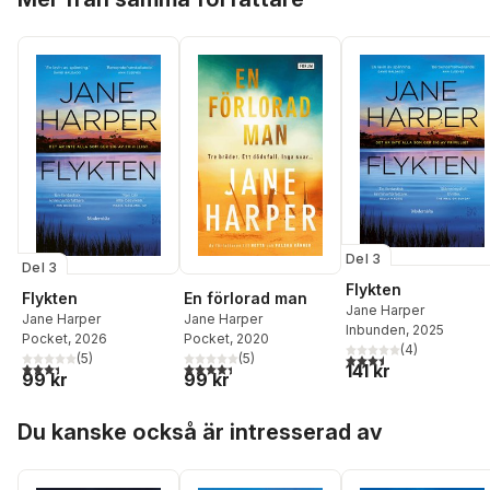
Del 3
Del 3
Flykten
Flykten
En förlorad man
Jane Harper
Jane Harper
Jane Harper
Inbunden
, 2025
Pocket
, 2026
Pocket
, 2020
(
4
)
3,5
utav 5 stjärnor. Tota
(
5
)
(
5
)
3,4
utav 5 stjärnor. Totalt antal röster:
4,4
utav 5 stjärnor. Totalt antal röster:
141 kr
99 kr
99 kr
Hoppa över listan
Du kanske också är intresserad av