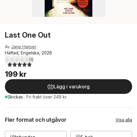
Last One Out
Av
Jane Harper
Häftad, Engelska, 2026
(
1
)
5,0
utav 5 stjärnor. Totalt antal röster:
199 kr
Lägg i varukorg
Skickas
.
Fri frakt över 249 kr.
Fler format och utgåvor
Visa alla