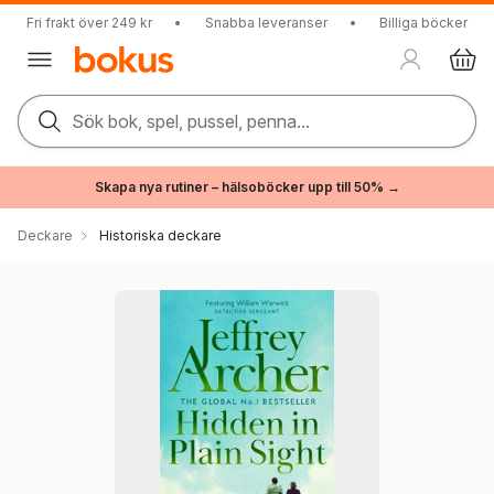
Fri frakt över 249 kr
•
Snabba leveranser
•
Billiga böcker
Sök bok, spel, pussel, penna...
Skapa nya rutiner – hälsoböcker upp till 50% →
Deckare
Historiska deckare