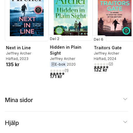
Del 2
Del 6
Hidden in Plain
Next in Line
Traitors Gate
Sight
Jeffrey Archer
Jeffrey Archer
Jeffrey Archer
Häftad
, 2023
Häftad
, 2024
135 kr
(
2
)
E-bok
2020
5,0
utav 5 stjärnor. Tota
132 kr
(
1
)
5,0
utav 5 stjärnor. Totalt antal röster:
171 kr
Mina sidor
Hjälp