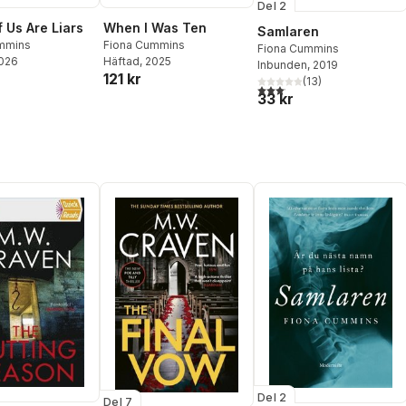
Del 2
 Us Are Liars
When I Was Ten
Samlaren
mmins
Fiona Cummins
Fiona Cummins
2026
Häftad
, 2025
Inbunden
, 2019
121 kr
(
13
)
3,1
utav 5 stjärnor. Totalt anta
33 kr
Del 2
Del 7