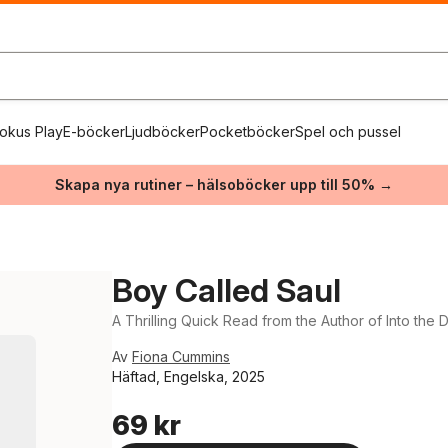
okus Play
E-böcker
Ljudböcker
Pocketböcker
Spel och pussel
Skapa nya rutiner – hälsoböcker upp till 50% →
Boy Called Saul
A Thrilling Quick Read from the Author of Into the 
Av
Fiona Cummins
Häftad, Engelska, 2025
69 kr