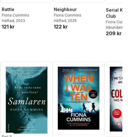
Rattle
Neighbour
Serial Killer S
Fiona Cummins
Fiona Cummins
Club
Häftad
, 2023
Häftad
, 2025
Fiona Cummins
121 kr
122 kr
Inbunden
, 2027
l röster:
209 kr
Del 2