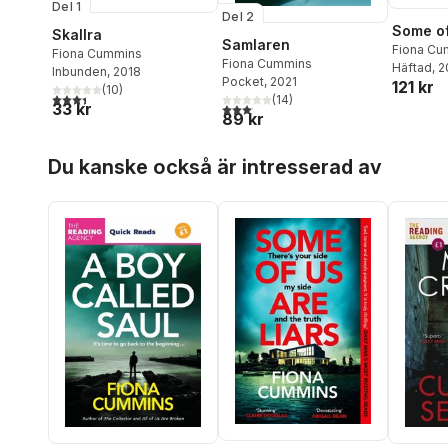
Del 1
Del 2
Some of
Skallra
Samlaren
Fiona Cu
Fiona Cummins
Fiona Cummins
Häftad
, 
Inbunden
, 2018
Pocket
, 2021
121 kr
(
10
)
3,4
utav 5 stjärnor. Totalt antal röster:
(
14
)
33 kr
3,1
utav 5 stjärnor. Totalt antal röster:
89 kr
Hoppa över listan
Du kanske också är intresserad av