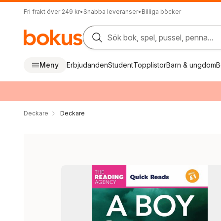
Fri frakt över 249 kr
•
Snabba leveranser
•
Billiga böcker
Sök bok, spel, pussel, penna...
Meny
Erbjudanden
Student
Topplistor
Barn & ungdom
B
Deckare
Deckare