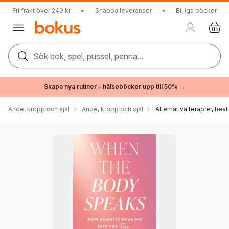
Fri frakt över 249 kr
•
Snabba leveranser
•
Billiga böcker
Sök bok, spel, pussel, penna...
Skapa nya rutiner – hälsoböcker upp till 50% →
Ande, kropp och själ
Ande, kropp och själ
Alternativa terapier, hea