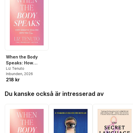
When the Body
Speaks: How
Somatic Healing
Liz Tenuto
Inbunden
, 2026
Sets You Free
218 kr
Hoppa över listan
Du kanske också är intresserad av