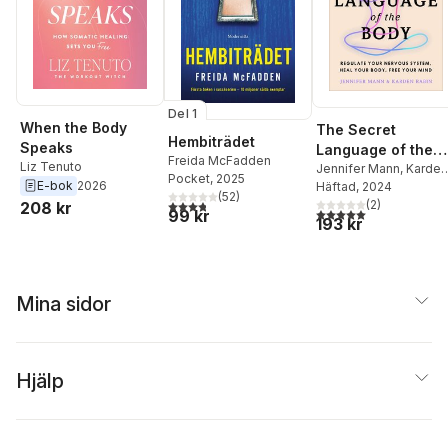
Del 1
When the Body
The Secret
Hembiträdet
Speaks
Language of the
Freida McFadden
Liz Tenuto
Body
Jennifer Mann
,
Karden
Pocket
, 2025
E-bok
2026
Rabin
Häftad
, 2024
(
52
)
3,8
utav 5 stjärnor. Totalt antal röster:
(
2
)
208 kr
5,0
utav 5 stjärnor. Tota
99 kr
193 kr
Mina sidor
Hjälp