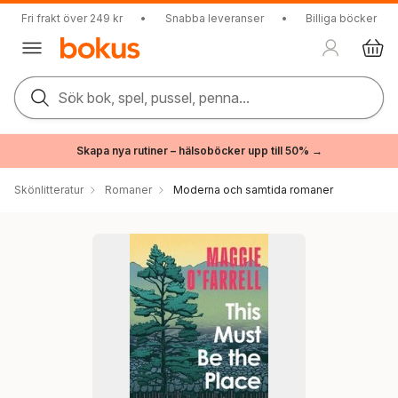
Fri frakt över 249 kr
•
Snabba leveranser
•
Billiga böcker
Sök bok, spel, pussel, penna...
Skapa nya rutiner – hälsoböcker upp till 50% →
Skönlitteratur
Romaner
Moderna och samtida romaner