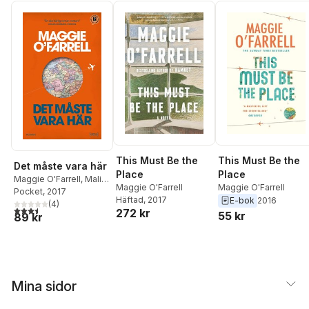
This Must Be the
This Must Be the
Det måste vara här
Place
Place
Maggie O'Farrell
,
Malin
Maggie O'Farrell
Maggie O'Farrell
Bylund Westfelt
Pocket
, 2017
Häftad
, 2017
E-bok
2016
(
4
)
3,5
utav 5 stjärnor. Totalt antal röster:
272 kr
55 kr
89 kr
Mina sidor