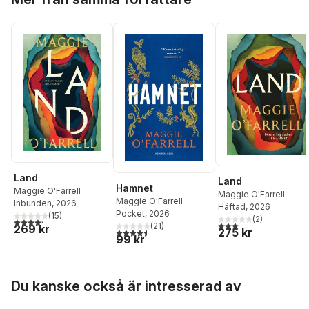
Land
Land
Hamnet
Maggie O'Farrell
Maggie O'Farrell
Maggie O'Farrell
Inbunden
, 2026
Häftad
, 2026
Pocket
, 2026
(
15
)
(
2
)
4,2
utav 5 stjärnor. Totalt antal röster:
3,0
utav 5 stjärnor. Tota
(
21
)
269 kr
275 kr
4,5
utav 5 stjärnor. Totalt antal röster:
99 kr
Hoppa över listan
Du kanske också är intresserad av