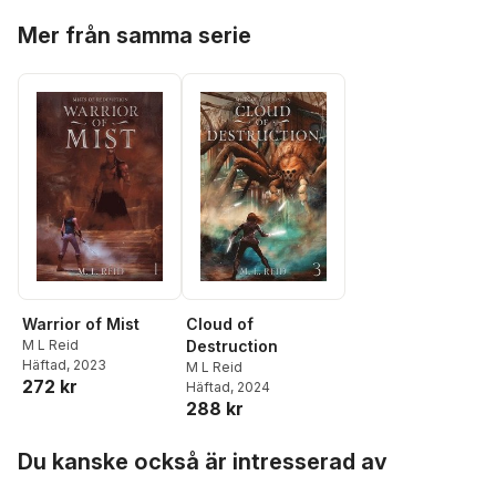
Hoppa över listan
Mer från samma serie
Warrior of Mist
Cloud of
M L Reid
Destruction
Häftad
, 2023
M L Reid
272 kr
Häftad
, 2024
288 kr
Hoppa över listan
Du kanske också är intresserad av