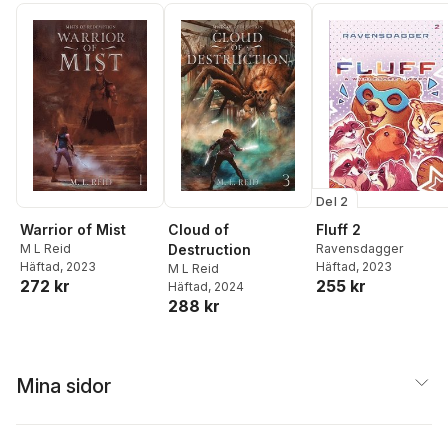
Del 2
Warrior of Mist
Cloud of
Fluff 2
M L Reid
Destruction
Ravensdagger
Häftad
, 2023
Häftad
, 2023
M L Reid
272 kr
255 kr
Häftad
, 2024
288 kr
Mina sidor