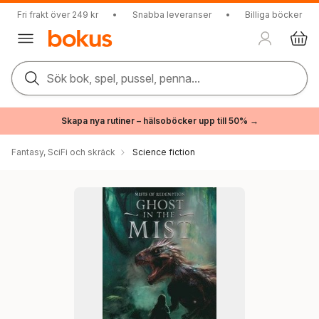
Fri frakt över 249 kr
•
Snabba leveranser
•
Billiga böcker
Sök bok, spel, pussel, penna...
Skapa nya rutiner – hälsoböcker upp till 50% →
Fantasy, SciFi och skräck
Science fiction