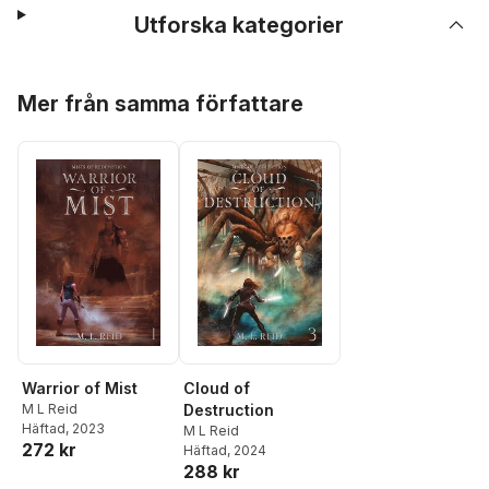
Utforska kategorier
Hoppa över listan
Mer från samma författare
Warrior of Mist
Cloud of
M L Reid
Destruction
Häftad
, 2023
M L Reid
272 kr
Häftad
, 2024
288 kr