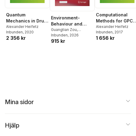
Quantum
Computational
Environment-
Mechanics in Drug
Methods for GPCR
Behaviour and
Discovery
Alexander Heifetz
Drug Discovery
Alexander Heifetz
Future Human
Guangtian Zou
,
Inbunden
, 2020
Inbunden
, 2017
Pingping Dou
Inbunden
, 2026
,
Fei Lian
Habitat
2 356 kr
1 656 kr
915 kr
Mina sidor
Hjälp