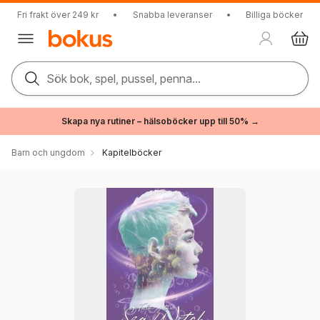
Fri frakt över 249 kr
•
Snabba leveranser
•
Billiga böcker
Sök bok, spel, pussel, penna...
Skapa nya rutiner – hälsoböcker upp till 50% →
Barn och ungdom
Kapitelböcker