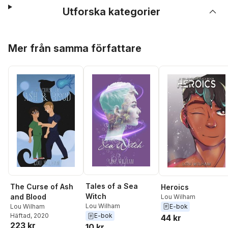
Utforska kategorier
Hoppa över listan
Mer från samma författare
Tales of a Sea
The Curse of Ash
Heroics
Witch
and Blood
Lou Wilham
Lou Wilham
E-bok
Lou Wilham
E-bok
Häftad
, 2020
44 kr
223 kr
10 kr