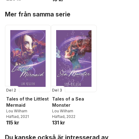
Hoppa över listan
Mer från samma serie
Del 2
Del 3
Tales of the Littlest
Tales of a Sea
Mermaid
Monster
Lou Wilham
Lou Wilham
Häftad
, 2021
Häftad
, 2022
115 kr
131 kr
Hoppa över listan
Du kanske också är intresserad av