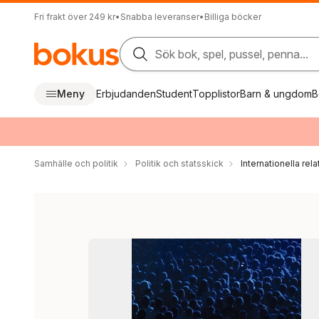
Fri frakt över 249 kr
•
Snabba leveranser
•
Billiga böcker
Sök bok, spel, pussel, penna...
Meny
Erbjudanden
Student
Topplistor
Barn & ungdom
B
Samhälle och politik
Politik och statsskick
Internationella rela