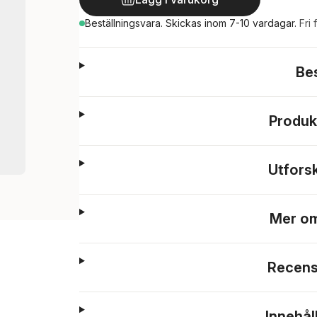
Beställningsvara.
Skickas
inom 7-10 vardagar
.
Fri 
Be
Produk
Utfors
Mer om
Recens
Innehål