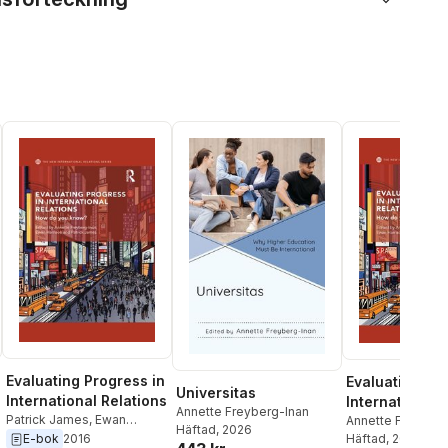
Evaluating Progress in
Evaluating Pro
Universitas
International Relations
International 
Annette Freyberg-Inan
Patrick James
,
Ewan
Annette Freyberg
Häftad
, 2026
Harrison
,
Annette
Ewan Harrison
Häftad
, 2020
,
Pa
E-bok
2016