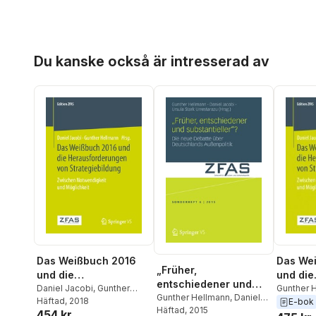
Hoppa över listan
Du kanske också är intresserad av
Das Weißbuch 2016
Das We
„Früher,
und die
und die
entschiedener und
Herausforderungen
Daniel Jacobi
,
Gunther
Heraus
Gunther 
substantieller“?
Gunther Hellmann
,
Daniel
Hellmann
Häftad
, 2018
Jacobi
E-bok
von Strategiebildung
von Str
Jacobi
Häftad
,
, 2015
Úrsula Stark
454 kr