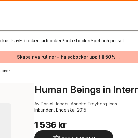
okus Play
E-böcker
Ljudböcker
Pocketböcker
Spel och pussel
Skapa nya rutiner – hälsoböcker upp till 50% →
tioner
Human Beings in Intern
Av
Daniel Jacobi
,
Annette Freyberg-Inan
Inbunden, Engelska, 2015
1 536 kr
Lägg i varukorg