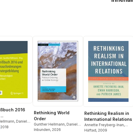
ißbuch 2016
Rethinking World
Rethinking Realism in
Order
International Relations
forderungen
Hellmann
,
Daniel
Gunther Hellmann
,
Daniel
Annette Freyberg-Inan
,
2018
ategiebildung
Jacobi
Inbunden
, 2026
Ewan Harrison
Häftad
, 2009
,
Patrick