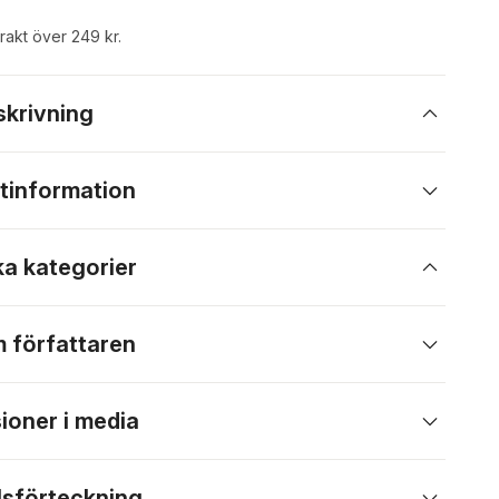
frakt över 249 kr.
skrivning
tinformation
ka kategorier
 författaren
ioner i media
lsförteckning