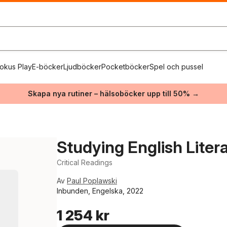
okus Play
E-böcker
Ljudböcker
Pocketböcker
Spel och pussel
Skapa nya rutiner – hälsoböcker upp till 50% →
Studying English Liter
Critical Readings
Av
Paul Poplawski
Inbunden, Engelska, 2022
1 254 kr