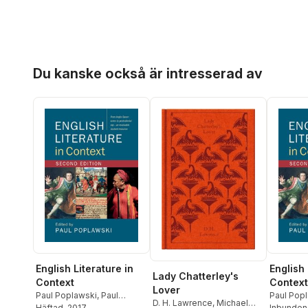
Hoppa över listan
Du kanske också är intresserad av
English Literature in
English 
Lady Chatterley's
Context
Context
Lover
Paul Poplawski
,
Paul
Paul Pop
D. H. Lawrence
,
Michael
Poplawski
Häftad
, 2017
Inbunden