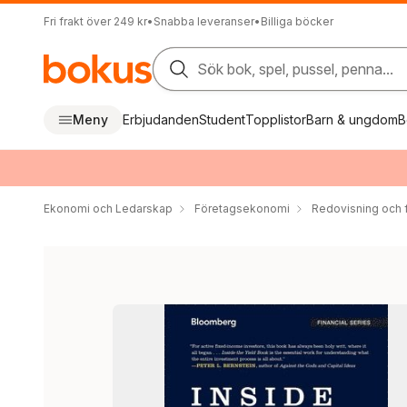
Fri frakt över 249 kr
•
Snabba leveranser
•
Billiga böcker
Sök bok, spel, pussel, penna...
Meny
Erbjudanden
Student
Topplistor
Barn & ungdom
B
Ekonomi och Ledarskap
Företagsekonomi
Redovisning och f