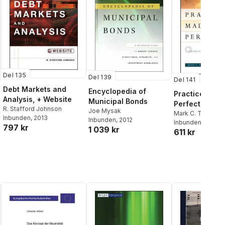
Del 135
Del 139
Del 141
Debt Markets and
Encyclopedia of
Practice Made
Analysis, + Website
Municipal Bonds
Perfect
R. Stafford Johnson
Joe Mysak
Mark C. Tibergie
Inbunden
, 2013
Inbunden
, 2012
Rebecca Pomeri
Inbunden
, 2011
797 kr
1 039 kr
611 kr