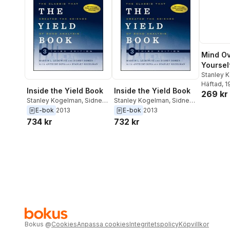
Mind Ov
Yoursel
to Succ
Stanley 
Warren
Häftad
, 
Yoursel
Inside the Yield Book
Inside the Yield Book
269 kr
Anxiety
Stanley Kogelman
,
Sidney
Stanley Kogelman
,
Sidney
Homer
,
Martin L. Leibowitz
Homer
,
Martin L. Leibowitz
E-bok
2013
E-bok
2013
734 kr
732 kr
Bokus
@
Cookies
Anpassa cookies
Integritetspolicy
Köpvillkor