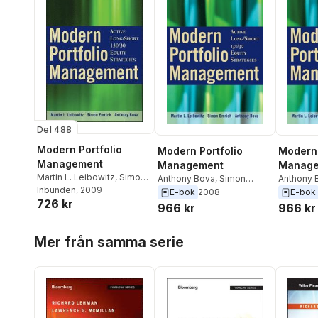
Del 488
Modern Portfolio
Modern Portfolio
Modern 
Management
Management
Manage
Martin L. Leibowitz
,
Simon
Anthony Bova
,
Simon
Anthony 
Emrich
Inbunden
,
Anthony Bova
, 2009
Emrich
,
Martin L. Leibowitz
Emrich
,
M
E-bok
2008
E-bok
726 kr
966 kr
966 kr
Hoppa över listan
Mer från samma serie