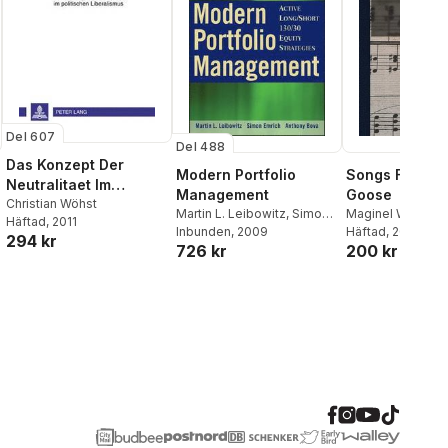
Del 607
Del 488
Das Konzept Der
Modern Portfolio
Songs From M
Neutralitaet Im
Management
Goose
Politischen
Christian Wöhst
Martin L. Leibowitz
,
Simon
Maginel Wright En
Häftad
, 2011
Liberalismus
Emrich
Inbunden
,
Anthony Bova
, 2009
Sidney Homer
Häftad
, 2022
294 kr
726 kr
200 kr