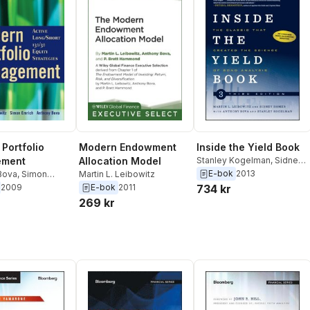
Portfolio
Modern Endowment
Inside the Yield Book
ment
Allocation Model
Stanley Kogelman
,
Sidney
Homer
,
Martin L. Leibowitz
E-bok
2013
Bova
,
Simon
Martin L. Leibowitz
artin L. Leibowitz
2009
E-bok
2011
734 kr
269 kr