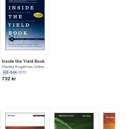
Inside the Yield Book
Stanley Kogelman
,
Sidney
Homer
,
Martin L. Leibowitz
E-bok
2013
732 kr