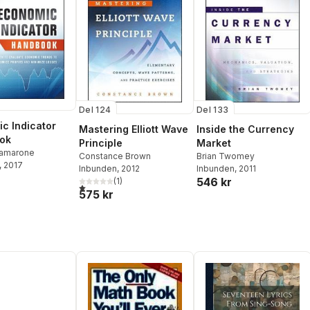
Del 124
Del 133
c Indicator
Mastering Elliott Wave
Inside the Currency
ok
Principle
Market
Yamarone
Constance Brown
Brian Twomey
, 2017
Inbunden
, 2012
Inbunden
, 2011
546 kr
(
1
)
1,0
utav 5 stjärnor. Totalt antal röster:
575 kr