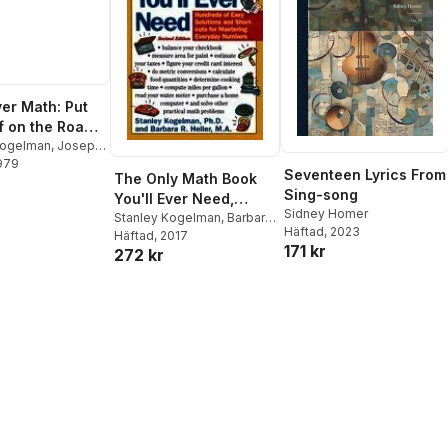
er Math: Put
f on the Road
ess by Freeing
Kogelman
,
Joseph
1979
f from Math
Seventeen Lyrics From
The Only Math Book
Sing-song
You'll Ever Need,
Sidney Homer
Revised Edition:
Stanley Kogelman
,
Barbara
Häftad
, 2023
R. Heller
Häftad
, 2017
Hundreds of Easy
171 kr
272 kr
Solutions and
Shortcuts for
Mastering Everyday
Numbers