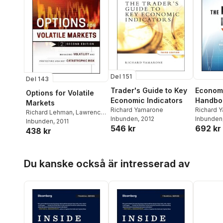
Del 151
Del 143
Trader's Guide to Key
Economi
Options for Volatile
Economic Indicators
Handbo
Markets
Richard Yamarone
Richard 
Richard Lehman
,
Lawrence
Inbunden
, 2012
Inbunden
G. McMillan
Inbunden
, 2011
546 kr
692 kr
438 kr
Hoppa över listan
Du kanske också är intresserad av