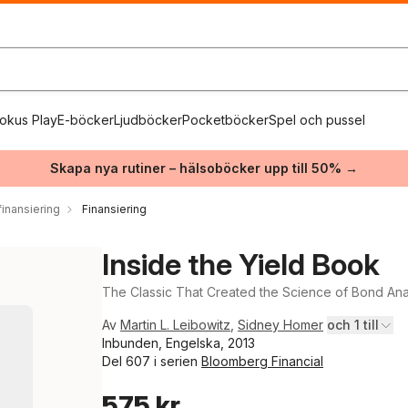
okus Play
E-böcker
Ljudböcker
Pocketböcker
Spel och pussel
Skapa nya rutiner – hälsoböcker upp till 50% →
inansiering
Finansiering
Inside the Yield Book
The Classic That Created the Science of Bond Ana
Av
Martin L. Leibowitz
,
Sidney Homer
och 1 till
Inbunden, Engelska, 2013
Del 607 i serien
Bloomberg Financial
575 kr