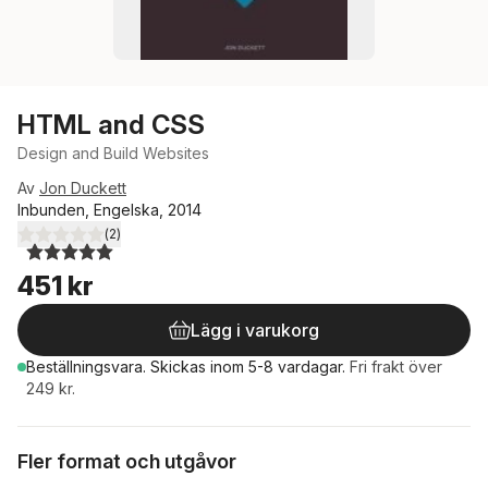
HTML and CSS
Design and Build Websites
Av
Jon Duckett
Inbunden, Engelska, 2014
(
2
)
5,0
utav 5 stjärnor. Totalt antal röster:
451 kr
Lägg i varukorg
Beställningsvara.
Skickas
inom 5-8 vardagar
.
Fri frakt över
249 kr.
Fler format och utgåvor