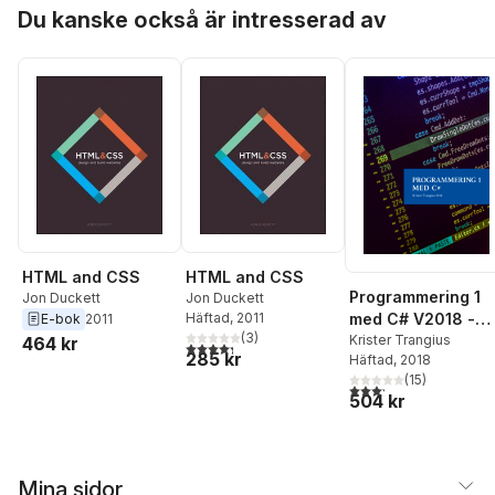
Hoppa över listan
Du kanske också är intresserad av
HTML and CSS
HTML and CSS
Programmering 1
Jon Duckett
Jon Duckett
Häftad
, 2011
med C# V2018 -
E-bok
2011
(
3
)
Lärobok
Krister Trangius
464 kr
4,3
utav 5 stjärnor. Totalt antal röster:
285 kr
Häftad
, 2018
(
15
)
3,2
utav 5 stjärnor. Tota
504 kr
Mina sidor