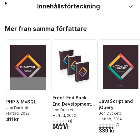
Innehållsförteckning
Hoppa över listan
Mer från samma författare
Front-End Back-
JavaScript and
PHP & MySQL
End Development
jQuery
Jon Duckett
with HTML, CSS,
Jon Duckett
Häftad
, 2022
Jon Duckett
Häftad
, 2022
JavaScript, jQuery,
411 kr
Häftad
, 2014
(
1
)
PHP, and MySQL
5,0
utav 5 stjärnor. Totalt antal röster:
(
7
)
903 kr
4,7
utav 5 stjärnor. Tota
339 kr