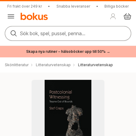
Fri frakt över 249 kr
•
Snabba leveranser
•
Billiga böcker
Sök bok, spel, pussel, penna...
Skapa nya rutiner – hälsoböcker upp till 50% →
Skönlitteratur
Litteraturvetenskap
Litteraturvetenskap