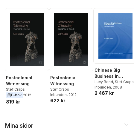
Chinese Big
Business in
Postcolonial
Postcolonial
Indonesia
Lucy Bond
,
Stef Craps
Witnessing
Witnessing
Inbunden
, 2008
Stef Craps
Stef Craps
2 467 kr
Inbunden
, 2012
E-bok
2012
622 kr
819 kr
Mina sidor