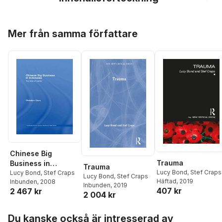
Hoppa över listan
Mer från samma författare
Chinese Big
Trauma
Business in
Trauma
Lucy Bond
,
Stef Craps
Indonesia
Lucy Bond
,
Stef Craps
Lucy Bond
,
Stef Craps
Häftad
, 2019
Inbunden
, 2008
Inbunden
, 2019
407 kr
2 467 kr
2 004 kr
Hoppa över listan
Du kanske också är intresserad av