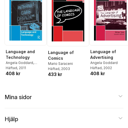
Language and
Language of
Language of
Technology
Advertising
Comics
Angela Goddard
,
Angela Goddard
Mario Saraceni
Beverly Geesin
Häftad
, 2011
Häftad
, 2002
Häftad
, 2003
408 kr
408 kr
433 kr
Mina sidor
Hjälp