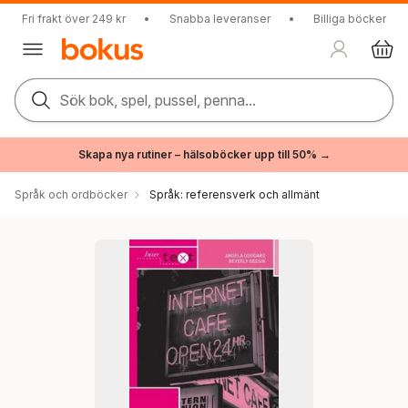
Fri frakt över 249 kr
•
Snabba leveranser
•
Billiga böcker
Sök bok, spel, pussel, penna...
Skapa nya rutiner – hälsoböcker upp till 50% →
Språk och ordböcker
Språk: referensverk och allmänt