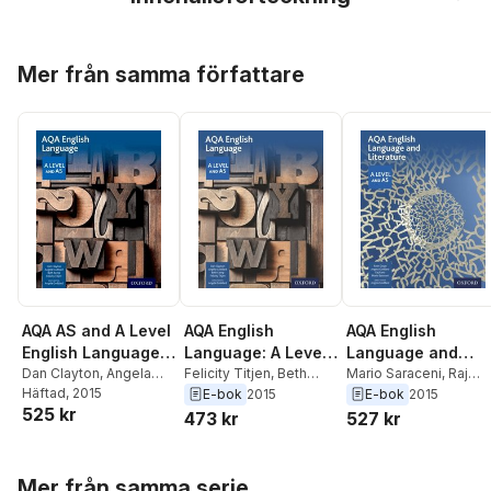
Hoppa över listan
Mer från samma författare
AQA AS and A Level
AQA English
AQA English
English Language
Language: A Level
Language and
Student Book
Dan Clayton
,
Angela
and AS
Felicity Titjen
,
Beth
Literature: A Level
Mario Saraceni
,
Raj
Goddard
Häftad
, 2015
,
Beth Kemp
,
Kemp
,
Angela Goddard
,
Rana
,
Angela Goddard
E-bok
2015
E-bok
2015
and AS
525 kr
Felicity Titjen
Dan Clayton
Ruth Doyle
473 kr
527 kr
Hoppa över listan
Mer från samma serie