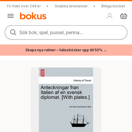
Fri frakt över 249 kr
•
Snabba leveranser
•
Billiga böcker
Sök bok, spel, pussel, penna...
Skapa nya rutiner – hälsoböcker upp till 50% →