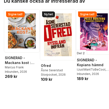
Du kanske också är intresserad av
Signerad!
Nyhet
Signerad!
Del 2
SIGNERAD -
SIGNERAD -
Mackans kost :
Kopians hämnd
Ofred
Middagar och
Marcus Frank
IJustWantToBeCool
,
Åsne Seierstad
Inbunden
, 2026
matlådor
Joel Adolphson
Inbunden
, 2026
,
Emil
Storpocket
, 2026
269 kr
189 kr
Ejdemo Beer
,
Victor
109 kr
Beer