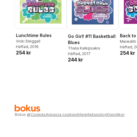
Lunchtime Rules
Back to
Go Girl! #11 Basketball
Vicki Steggall
Meredith
Blues
Häftad
, 2016
Häftad
, 
Thalia Kalkipsakis
254 kr
254 kr
Häftad
, 2017
244 kr
Bokus
@
Cookies
Anpassa cookies
Integritetspolicy
Köpvillkor