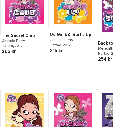
Go Girl #8: Surf's Up!
The Secret Club
Chrissie Perry
Chrissie Perry
Back to Schoo
Häftad
, 2017
Häftad
, 2017
Meredith Badger
215 kr
263 kr
Häftad
, 2017
254 kr