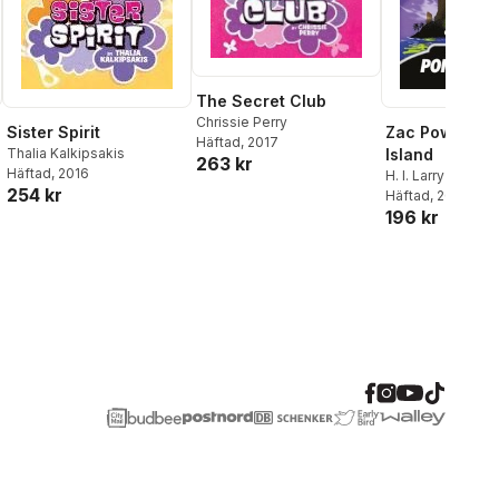
The Secret Club
Chrissie Perry
Zac Power #1:
Sister Spirit
Häftad
, 2017
Island
Thalia Kalkipsakis
263 kr
Häftad
, 2016
H. I. Larry
254 kr
Häftad
, 2008
196 kr