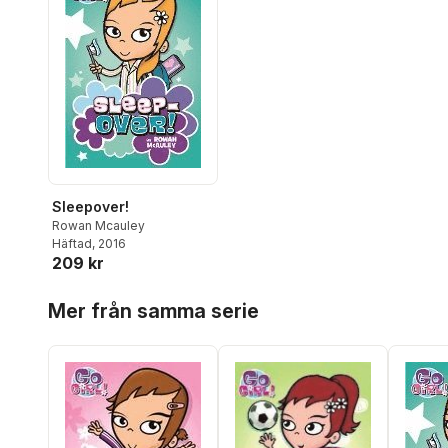
Sleepover!
Rowan Mcauley
Häftad
, 2016
209 kr
Hoppa över listan
Mer från samma serie