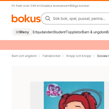
Fri frakt över 249 kr
•
Snabba leveranser
•
Billiga böcker
Sök bok, spel, pussel, penna...
Meny
Erbjudanden
Student
Topplistor
Barn & ungdom
B
Barn och ungdom
Faktaböcker
Kropp och knopp
Sociala 