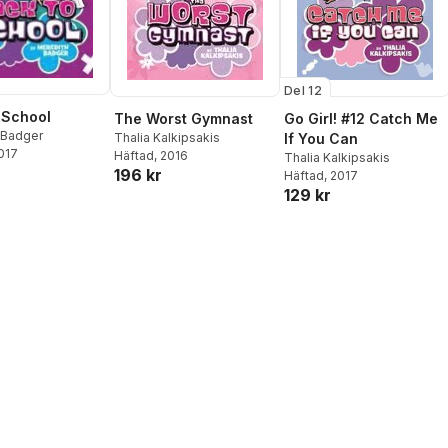
Del 12
 School
Go Girl! #12 Catch Me
The Worst Gymnast
 Badger
If You Can
Thalia Kalkipsakis
2017
Häftad
, 2016
Thalia Kalkipsakis
196 kr
Häftad
, 2017
129 kr