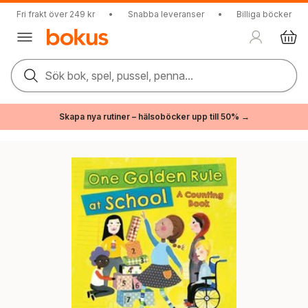
Fri frakt över 249 kr
•
Snabba leveranser
•
Billiga böcker
Sök bok, spel, pussel, penna...
Skapa nya rutiner – hälsoböcker upp till 50% →