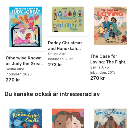
Daddy Christmas
and Hanukkah
Mama
Selina Alko
The Case for
Otherwise Known
Inbunden
, 2012
Loving: The Fight
as Judy the Great:
273 kr
for Interracial
Selina Alko
A Poetic Ode to
Selina Alko
Inbunden
, 2015
Marriage
Inbunden
, 2026
Judy Blume
270 kr
270 kr
Hoppa över listan
Du kanske också är intresserad av