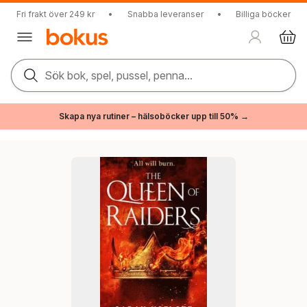
Fri frakt över 249 kr
•
Snabba leveranser
•
Billiga böcker
Sök bok, spel, pussel, penna...
Skapa nya rutiner – hälsoböcker upp till 50% →