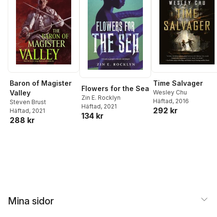
Baron of Magister
Time Salvager
Flowers for the Sea
Valley
Wesley Chu
Zin E. Rocklyn
Häftad
, 2016
Steven Brust
Häftad
, 2021
292 kr
Häftad
, 2021
134 kr
288 kr
Mina sidor