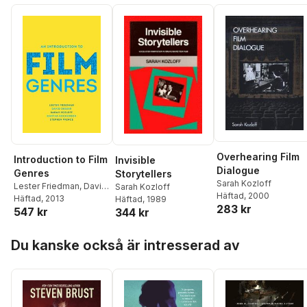
Overhearing Film
Introduction to Film
Invisible
Dialogue
Genres
Storytellers
Sarah Kozloff
Lester Friedman
,
David
Sarah Kozloff
Häftad
, 2000
Desser
Häftad
, 2013
,
Sarah Kozloff
,
Häftad
, 1989
283 kr
547 kr
Martha Nochimson
,
344 kr
Stephen Prince
Hoppa över listan
Du kanske också är intresserad av