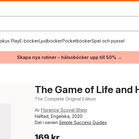
okus Play
E-böcker
Ljudböcker
Pocketböcker
Spel och pussel
Skapa nya rutiner – hälsoböcker upp till 50% →
The Game of Life and H
The Complete Original Edition
Av
Florence Scovel Shinn
Häftad, Engelska, 2020
Del i serien
Simple Success Guides
169 kr