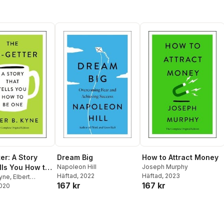
er: A Story
Dream Big
How to Attract Money
lls You How to
Napoleon Hill
Joseph Murphy
Häftad
, 2022
Häftad
, 2023
 The Complete
Kyne
,
Elbert
167 kr
167 kr
2020
 Edition