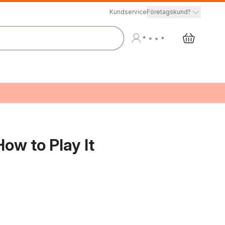
Kundservice
Företagskund?
ow to Play It