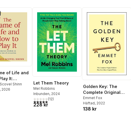
e of Life and
lay It:
Let Them Theory
 from the
 Scovel Shinn
Golden Key: The
Mel Robbins
, 2026
ling Classic on
Complete Original
Inbunden
, 2024
 of Attraction
Edition
Emmet Fox
(
12
)
5,0
utav 5 stjärnor. Totalt antal röster:
Häftad
, 2022
228 kr
138 kr