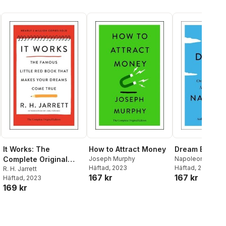
It Works: The
How to Attract Money
Dream Big
Complete Original
Joseph Murphy
Napoleon Hill
Häftad
, 2023
Häftad
, 2022
Edition
R. H. Jarrett
167 kr
167 kr
Häftad
, 2023
169 kr