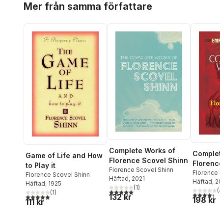
Mer från samma författare
Complete Works of
Complet
Game of Life and How
Florence Scovel Shinn
Florenc
to Play it
Florence Scovel Shinn
Complet
Florence
Florence Scovel Shinn
Häftad
, 2021
Häftad
, 
Florenc
Häftad
, 1925
(
1
)
(
5,0
utav 5 stjärnor. Totalt antal röster:
(
1
)
4,3
utav 5 
132 kr
5,0
utav 5 stjärnor. Totalt antal röster:
198 kr
111 kr
Hoppa över listan