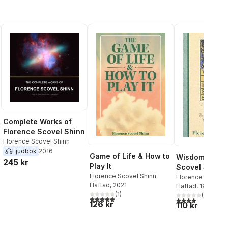
Complete Works of
Florence Scovel Shinn
Florence Scovel Shinn
Ljudbok
2016
Game of Life & How to
Wisdom of Fl
245 kr
Play It
Scovel Shinn
Florence Scovel Shinn
Florence Scovel 
al röster:
Häftad
, 2021
Häftad
, 1989
(
1
)
(
1
)
5,0
utav 5 stjärnor. Totalt antal röster:
4,0
utav 5 stjärnor
126 kr
110 kr