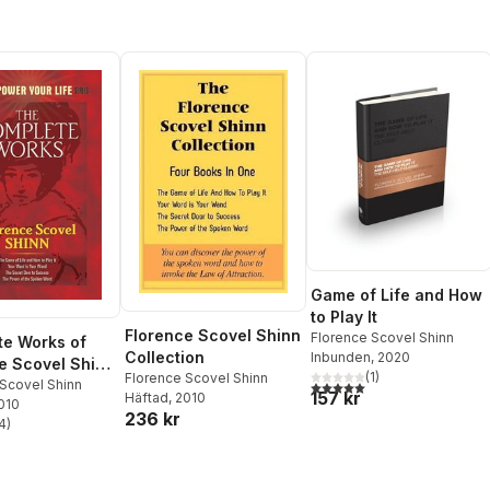
Game of Life and How
to Play It
Florence Scovel Shinn
Florence Scovel Shinn
e Works of
Collection
Inbunden
, 2020
e Scovel Shinn
(
1
)
Florence Scovel Shinn
e Works of
 Scovel Shinn
5,0
utav 5 stjärnor. Totalt ant
157 kr
Häftad
, 2010
2010
e Scovel Shinn
236 kr
4
)
stjärnor. Totalt antal röster: