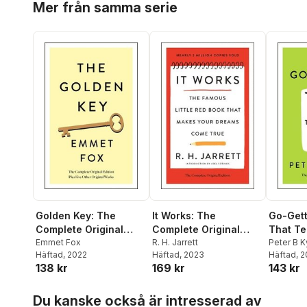
Mer från samma serie
Golden Key: The
It Works: The
Go-Gett
Complete Original
Complete Original
That Te
Edition
Emmet Fox
Edition
R. H. Jarrett
Be One;
Peter B 
Häftad
, 2022
Häftad
, 2023
Hubbard
Häftad
, 
Original
138 kr
169 kr
143 kr
Hoppa över listan
Du kanske också är intresserad av