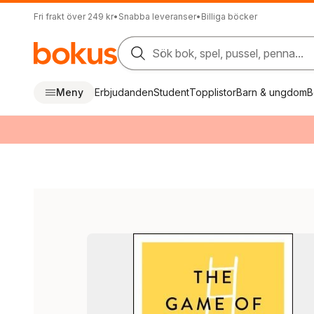
Fri frakt över 249 kr
•
Snabba leveranser
•
Billiga böcker
Sök bok, spel, pussel, penna...
Meny
Erbjudanden
Student
Topplistor
Barn & ungdom
B