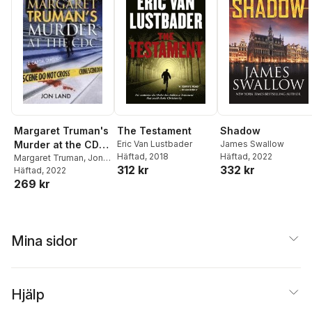
Margaret Truman's
The Testament
Shadow
Murder at the CDC:
Eric Van Lustbader
James Swallow
Häftad
, 2018
Häftad
, 2022
A Capital Crimes
Margaret Truman
,
Jon
312 kr
332 kr
Land
Häftad
, 2022
Novel
269 kr
Mina sidor
Hjälp