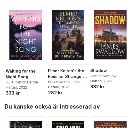
Shadow
Elmer Kelton's the
Waiting for the
James Swallow
Familiar Stranger: A
Night Song
Häftad
, 2022
Hewey Calloway
Steve Kelton
,
John
Julie Carrick Dalton
332 kr
Bradshaw
Häftad
, 2025
Häftad
, 2022
Adventure
282 kr
333 kr
Hoppa över listan
Du kanske också är intresserad av