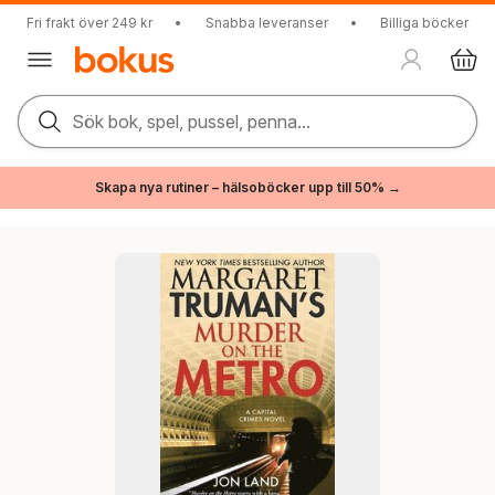
Fri frakt över 249 kr
•
Snabba leveranser
•
Billiga böcker
Sök bok, spel, pussel, penna...
Skapa nya rutiner – hälsoböcker upp till 50% →