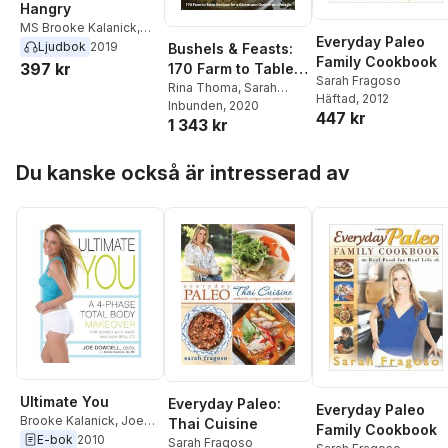
Hangry
MS Brooke Kalanick,
Everyday Paleo
ND
,
Sarah Fragoso
Ljudbok
2019
Bushels & Feasts:
Family Cookbook
397 kr
170 Farm to Table
Sarah Fragoso
Recipes for a
Rina Thoma
,
Sarah
Häftad
, 2012
Fragoso
Inbunden
, 2020
Gluten and Grain
447 kr
1 343 kr
Free Lifestyle
Hoppa över listan
Du kanske också är intresserad av
Ultimate You
Everyday Paleo:
Everyday Paleo
Brooke Kalanick
,
Joe
Thai Cuisine
Family Cookbook
Dowdell
E-bok
2010
Sarah Fragoso