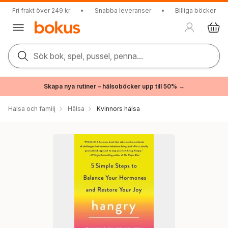
Fri frakt över 249 kr
•
Snabba leveranser
•
Billiga böcker
Sök bok, spel, pussel, penna...
Skapa nya rutiner – hälsoböcker upp till 50% →
Hälsa och familj
Hälsa
Kvinnors hälsa